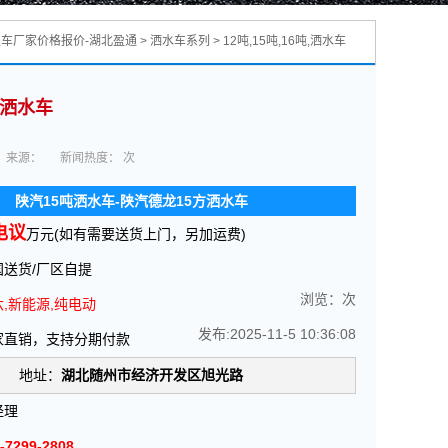
圾车厂家价格报价-湖北盈通
>
洒水车系列
>
12吨,15吨,16吨,洒水车
方洒水车
来源：
新闻热度：
次
陕汽15吨洒水车-陕汽德龙15方洒水车
电议
万元(如有需要送货上门，另加运费)
送货/厂区自提
浏览：
次
,新能源,纯电动
发布:2025-11-5 10:36:08
家直销，支持分期付款
地址：
湖北随州市经济开发区旭光路
经理
-7299-2808