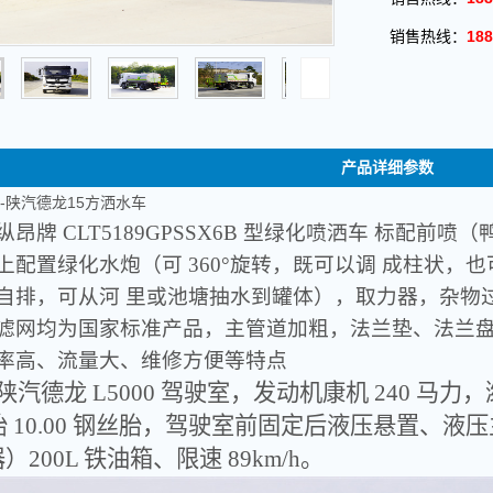
销售热线：
188
产品详细参数
-陕汽德龙15方洒水车
纵昂牌 CLT5189GPSSX6B 型绿化喷洒车 标配
上配置绿化水炮（可 360°旋转，既可以调 成柱状
自排，可从河 里或池塘抽水到罐体），取力器，杂物
滤网均为国家标准产品，主管道加粗，法兰垫、法兰盘
率高、流量大、维修方便等特点
陕汽德龙 L5000 驾驶室，发动机康机 240 马力
轮胎 10.00 钢丝胎，驾驶室前固定后液压悬置、
200L 铁油箱、限速 89km/h。