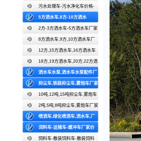
车,厂家,价格,报价,湖北盈通
污水处理车-污水净化车价格-
污水净化车厂家直销
5方洒水车,8方-10方洒水
车,12-15方洒水车,18-20方洒水车,厂
2方-3方洒水车-5方洒水车厂家
价格报价-湖北盈通
家,价格,报价,湖北盈通
8方洒水车,9方,10方洒水车厂
家价格报价-湖北盈通
12方,15方洒水车,16方洒水车
厂家价格报价-湖北盈通
18方,19方洒水车,20方,22方洒
水车厂家价格报价-湖北盈通
洒水车水泵,洒水车水泵配件厂
家价格,湖北盈通
抑尘车,铁路抑尘车,雾炮车厂家
价格报价,湖北盈通
10吨,12吨,15吨抑尘车,雾炮车
价格报价-东风湖北盈通
2吨,5吨,8吨抑尘车,雾炮车厂家
价格报价-东风湖北
喷洒车,绿化喷洒车,洒水车,厂
家价格报价,湖北盈通洒水车生产厂家
词料车-运猪车-缓冲车厂家价
格报价-湖北盈通
饲料车-散装饲料车-散装饲料