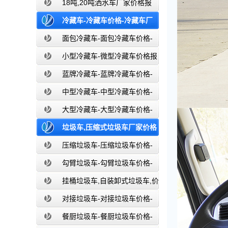
价-东风湖北盈通
18吨,20吨洒水车厂家价格报
价-东风湖北盈通
冷藏车-冷藏车价格-冷藏车厂
家直销-湖北盈通
面包冷藏车-面包冷藏车价格-
面包冷藏车报价-面包冷藏车厂家直销-
小型冷藏车-微型冷藏车价格报
湖北盈通
价-小型微型冷藏车厂家-湖北盈通
蓝牌冷藏车-蓝牌冷藏车价格-
冷藏车报价-湖北盈通冷藏车厂家直销
中型冷藏车-中型冷藏车价格-
中型冷藏车报价-中型冷藏车厂家直销-
大型冷藏车-大型冷藏车价格-
湖北盈通
大型冷藏车报价-大型冷藏车厂家直销-
垃圾车,压缩式垃圾车厂家价格
湖北盈通
报价,湖北盈通
压缩垃圾车-压缩垃圾车价格-
压缩式垃圾车报价-湖北盈通
勾臂垃圾车-勾臂垃圾车价格-
车厢可卸式垃圾车-湖北盈通
挂桶垃圾车,自装卸式垃圾车,价
格,报价-湖北盈通
对接垃圾车-对接垃圾车价格-
对接垃圾车报价-湖北盈通
餐厨垃圾车-餐厨垃圾车价格-