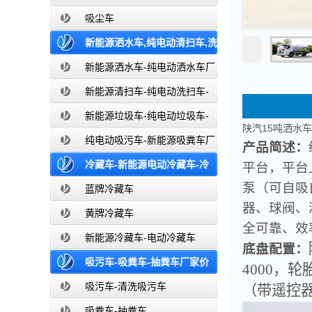
吸尘车
新能源洒水车,纯电动清扫车,洗
扫车,垃圾车-新能源纯电动厂家价格报
新能源洒水车-纯电动洒水车厂
家价格报价-湖北盈通
价-湖北盈通
新能源清扫车-纯电动洗扫车-
新能源纯电动厂家价格报价-湖北盈通
新能源垃圾车-纯电动垃圾车-
陕汽15吨洒水车
新能源纯电动垃圾车厂家价格报价-湖
纯电动吸污车-新能源吸粪车厂
产品简述：
北盈通
家价格报价-湖北盈通
冷藏车-新能源电动冷藏车-冷
平台，平台
泵（可自吸
藏车厂家价格报价-湖北盈通
蓝牌冷藏车
器、球阀、
黄牌冷藏车
全可靠、效
新能源冷藏车-电动冷藏车
底盘配置：
吸污车-吸粪车-抽粪车厂家价
4000，
格报价-清洗吸污车生产厂家
吸污车-清洗吸污车
（带遥控器）
吸粪车-抽粪车