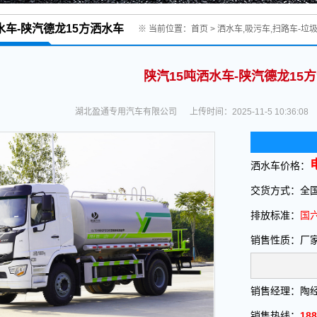
水车-陕汽德龙15方洒水车
※ 当前位置：
首页
>
洒水车,吸污车,扫路车-垃
陕汽15吨洒水车-陕汽德龙15
湖北盈通专用汽车有限公司
上传时间：2025-11-5 10:36:08
洒水车价格：
交货方式：全国
排放标准：
国六
销售性质：厂
销售经理：陶
销售热线：
188