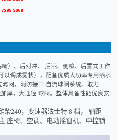
-7299-9066
前喷（鸭嘴）、后对冲、 后洒、侧喷、后置式工作
，也可以调成雾状），配备优质大功率专用洒水
过滤网，消防接口,自流球阀系统、取力
加厚，大通径 球阀。整体具备性能优良安
，潍柴240，变速器法士特 8 档， 轴距
液压主 座椅、空调、电动摇窗机、中控锁