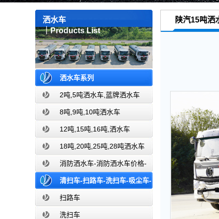
洒水车
陕汽15吨洒
｜Products List
洒水车系列
2吨,5吨洒水车,蓝牌洒水车
8吨,9吨,10吨洒水车
12吨,15吨,16吨,洒水车
18吨,20吨,25吨,28吨洒水车
消防洒水车-消防洒水车价格-
消防洒水车报价-湖北盈通消防洒水车
清扫车-扫路车-洗扫车-吸尘车-
厂家直销
价格报价-湖北盈通
扫路车
洗扫车