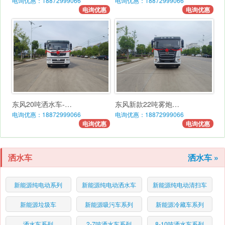
电询优惠：18872999066
电询优惠：18872999066
电询优惠
电询优惠
东风20吨洒水车-…
东风新款22吨雾炮…
电询优惠：18872999066
电询优惠：18872999066
电询优惠
电询优惠
洒水车
洒水车 »
新能源纯电动系列
新能源纯电动洒水车
新能源纯电动清扫车
新能源垃圾车
新能源吸污车系列
新能源冷藏车系列
洒水车系列
2-7吨洒水车系列
8-10吨洒水车系列