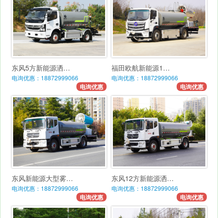
东风5方新能源洒…
福田欧航新能源1…
电询优惠：18872999066
电询优惠：18872999066
电询优惠
电询优惠
东风新能源大型雾…
东风12方新能源洒…
电询优惠：18872999066
电询优惠：18872999066
电询优惠
电询优惠