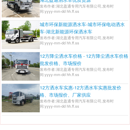
发布作者:
湖北盈通专用汽车有限公司
,发布时
间:
yyyy-mm-dd hh.ff.ss
城市环保新能源洒水车-城市环保电动洒水
车-湖北新能源环保洒水车
发布作者:
湖北盈通专用汽车有限公司
,发布时
间:
yyyy-mm-dd hh.ff.ss
12方降尘洒水车价格 - 12方降尘洒水车价格
批发价格、市场报价
发布作者:
湖北盈通专用汽车有限公司
,发布时
间:
yyyy-mm-dd hh.ff.ss
12方洒水车实惠-12方洒水车实惠批发价
格、市场报价、厂家供应
发布作者:
湖北盈通专用汽车有限公司
,发布时
间:
yyyy-mm-dd hh.ff.ss