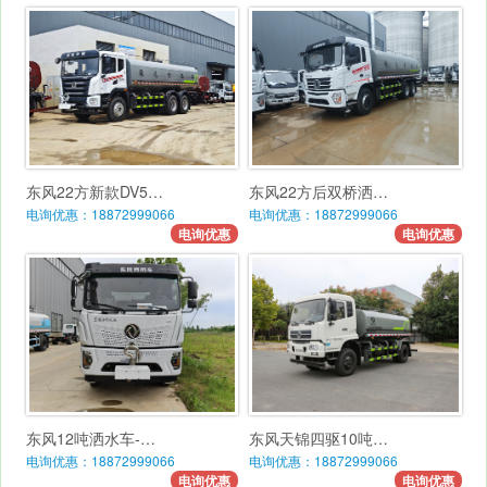
东风22方新款DV5…
东风22方后双桥洒…
电询优惠：18872999066
电询优惠：18872999066
电询优惠
电询优惠
东风12吨洒水车-…
东风天锦四驱10吨…
电询优惠：18872999066
电询优惠：18872999066
电询优惠
电询优惠