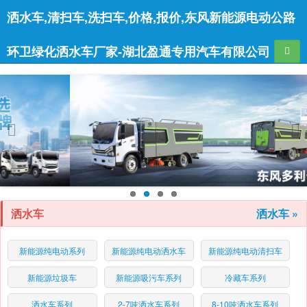
洒水车,清扫车,洗扫车,价格,报价,东风新能源电动公路
环卫绿化洒水车厂家-湖北盈通专用汽车有限公司
导航
Pr
Ne
evi
xt
ou
s
洒水车
洒水车 »
新能源纯电动系列
新能源纯电动洒水车
新能源纯电动清扫车
新能源垃圾车
新能源吸污车系列
冷藏车系列
洒水车系列
2-7吨洒水车系列
8-10吨洒水车系列