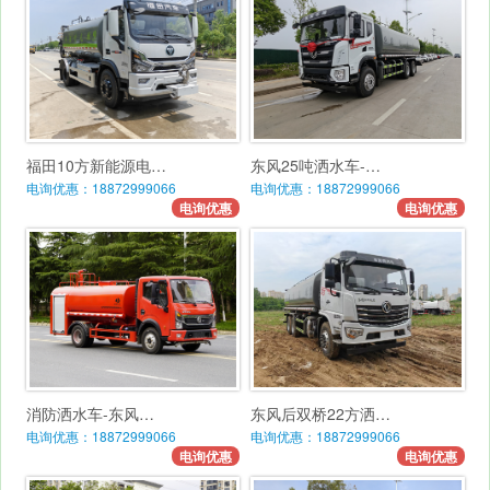
福田10方新能源电…
东风25吨洒水车-…
电询优惠：18872999066
电询优惠：18872999066
电询优惠
电询优惠
东风后双桥22方洒…
消防洒水车-东风…
电询优惠：18872999066
电询优惠：18872999066
电询优惠
电询优惠