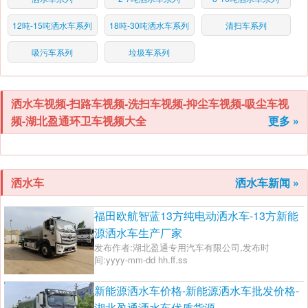
12吨-15吨洒水车系列
18吨-30吨洒水车系列
清扫车系列
吸污车系列
垃圾车系列
洒水车视频-扫路车视频-洗扫车视频-抑尘车视频-吸尘车视
频-湖北盈通环卫车视频大全
更多 »
洒水车
洒水车新闻 »
福田欧航智蓝13方纯电动洒水车-13方新能
源洒水车生产厂家
发布作者:
湖北盈通专用汽车有限公司
,发布时
间:
yyyy-mm-dd hh.ff.ss
新能源洒水车价格-新能源洒水车批发价格-
湖北盈通洒水车优质货源