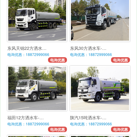
东风天锦22方洒水…
东风30方洒水车-…
电询优惠：18872999066
电询优惠：18872999066
电询优惠
电询优惠
福田12方洒水车-…
陕汽15吨洒水车-…
电询优惠：18872999066
电询优惠：18872999066
电询优惠
电询优惠