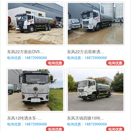
东风22方新款DV5…
东风22方后双桥洒…
电询优惠：18872999066
电询优惠：18872999066
电询优惠
电询优惠
东风12吨洒水车-…
东风天锦四驱10吨…
电询优惠：18872999066
电询优惠：18872999066
电询优惠
电询优惠