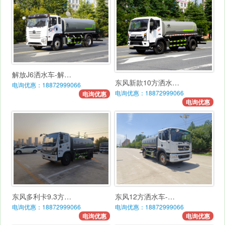
解放J6洒水车-解…
东风新款10方洒水…
电询优惠：18872999066
电询优惠：18872999066
电询优惠
电询优惠
东风多利卡9.3方…
东风12方洒水车-…
电询优惠：18872999066
电询优惠：18872999066
电询优惠
电询优惠