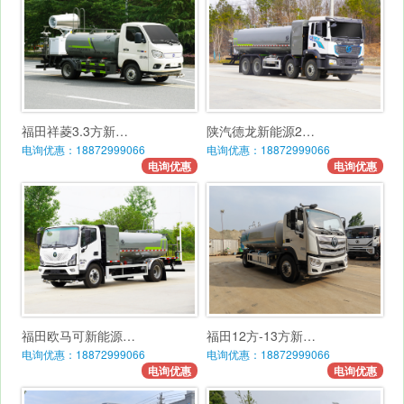
福田祥菱3.3方新…
陕汽德龙新能源2…
电询优惠：18872999066
电询优惠：18872999066
电询优惠
电询优惠
福田欧马可新能源…
福田12方-13方新…
电询优惠：18872999066
电询优惠：18872999066
电询优惠
电询优惠