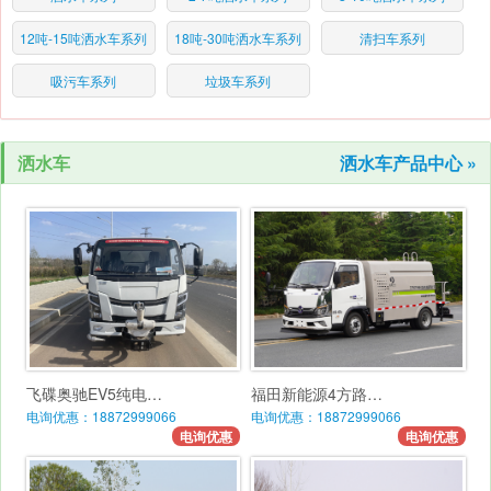
12吨-15吨洒水车系列
18吨-30吨洒水车系列
清扫车系列
吸污车系列
垃圾车系列
洒水车
洒水车产品中心 »
飞碟奥驰EV5纯电…
福田新能源4方路…
电询优惠：18872999066
电询优惠：18872999066
电询优惠
电询优惠