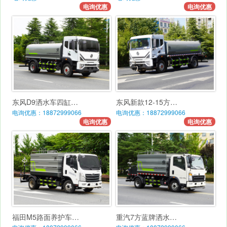
电询优惠
电询优惠
东风D9洒水车四缸…
东风新款12-15方…
电询优惠：18872999066
电询优惠：18872999066
电询优惠
电询优惠
福田M5路面养护车…
重汽7方蓝牌洒水…