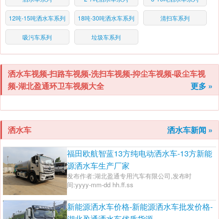
12吨-15吨洒水车系列
18吨-30吨洒水车系列
清扫车系列
吸污车系列
垃圾车系列
洒水车视频-扫路车视频-洗扫车视频-抑尘车视频-吸尘车视
频-湖北盈通环卫车视频大全
更多 »
洒水车
洒水车新闻 »
福田欧航智蓝13方纯电动洒水车-13方新能
源洒水车生产厂家
发布作者:
湖北盈通专用汽车有限公司
,发布时
间:
yyyy-mm-dd hh.ff.ss
新能源洒水车价格-新能源洒水车批发价格-
湖北盈通洒水车优质货源