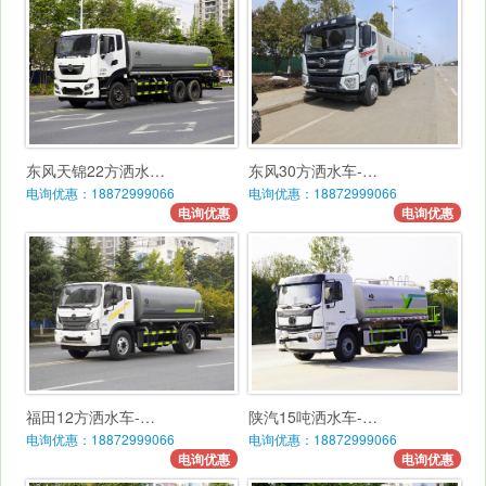
东风天锦22方洒水…
东风30方洒水车-…
电询优惠：18872999066
电询优惠：18872999066
电询优惠
电询优惠
福田12方洒水车-…
陕汽15吨洒水车-…
电询优惠：18872999066
电询优惠：18872999066
电询优惠
电询优惠