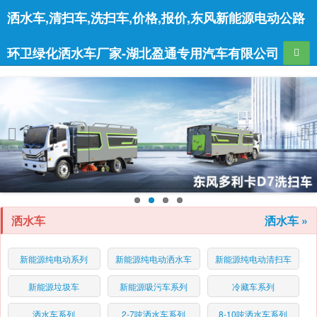
洒水车,清扫车,洗扫车,价格,报价,东风新能源电动公路
环卫绿化洒水车厂家-湖北盈通专用汽车有限公司
导航
Pr
Ne
evi
xt
ou
s
洒水车
洒水车 »
新能源纯电动系列
新能源纯电动洒水车
新能源纯电动清扫车
新能源垃圾车
新能源吸污车系列
冷藏车系列
洒水车系列
2-7吨洒水车系列
8-10吨洒水车系列