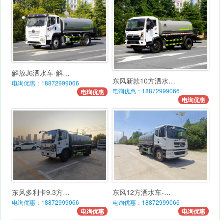
解放J6洒水车-解…
东风新款10方洒水…
电询优惠：18872999066
电询优惠：18872999066
电询优惠
电询优惠
东风多利卡9.3方…
东风12方洒水车-…
电询优惠：18872999066
电询优惠：18872999066
电询优惠
电询优惠