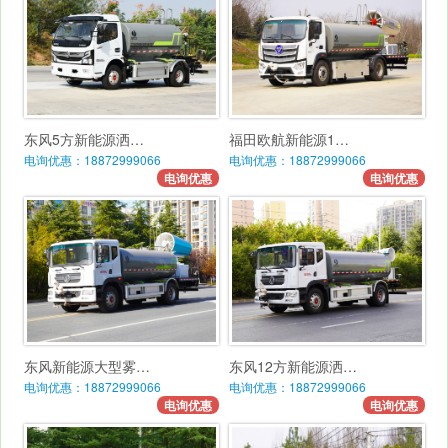
东风5方新能源洒…
福田欧航新能源1…
电询优惠：18872999066
电询优惠：18872999066
电询优惠
电询优惠
东风新能源大型雾…
东风12方新能源洒…
电询优惠：18872999066
电询优惠：18872999066
电询优惠
电询优惠