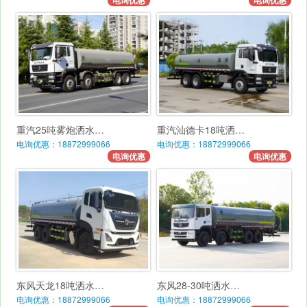
电询优惠
电询优惠
重汽25吨雾炮洒水…
重汽汕德卡18吨洒…
电询优惠：18872999066
电询优惠：18872999066
电询优惠
电询优惠
东风天龙18吨洒水…
东风28-30吨洒水…
电询优惠：18872999066
电询优惠：18872999066