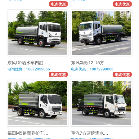
电询优惠
电询优惠
东风D9洒水车四缸…
东风新款12-15方…
电询优惠：18872999066
电询优惠：18872999066
电询优惠
电询优惠
福田M5路面养护车…
重汽7方蓝牌洒水…