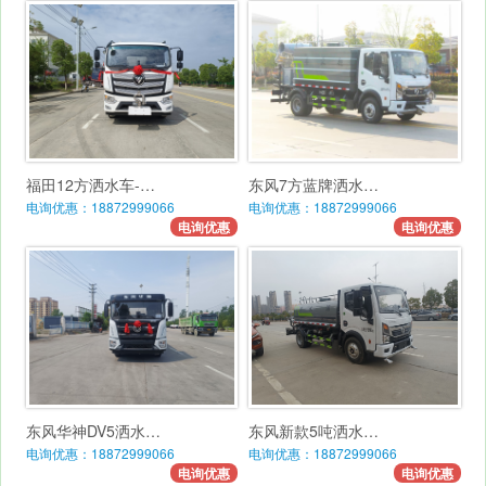
福田12方洒水车-…
东风7方蓝牌洒水…
电询优惠：18872999066
电询优惠：18872999066
电询优惠
电询优惠
东风华神DV5洒水…
东风新款5吨洒水…
电询优惠：18872999066
电询优惠：18872999066
电询优惠
电询优惠