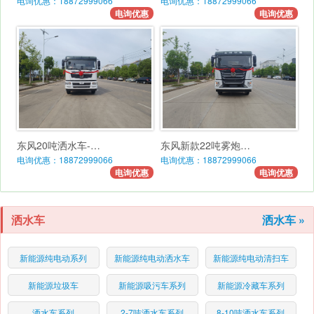
电询优惠：18872999066
电询优惠：18872999066
电询优惠
电询优惠
东风20吨洒水车-…
东风新款22吨雾炮…
电询优惠：18872999066
电询优惠：18872999066
电询优惠
电询优惠
洒水车
洒水车 »
新能源纯电动系列
新能源纯电动洒水车
新能源纯电动清扫车
新能源垃圾车
新能源吸污车系列
新能源冷藏车系列
洒水车系列
2-7吨洒水车系列
8-10吨洒水车系列