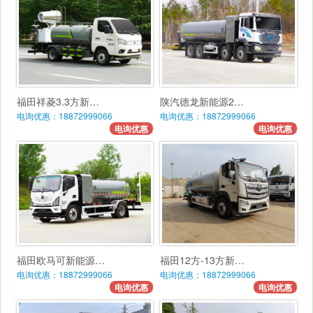
福田祥菱3.3方新…
陕汽德龙新能源2…
电询优惠：18872999066
电询优惠：18872999066
电询优惠
电询优惠
福田欧马可新能源…
福田12方-13方新…
电询优惠：18872999066
电询优惠：18872999066
电询优惠
电询优惠