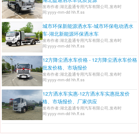
发布作者:
湖北盈通专用汽车有限公司
,发布时
间:
yyyy-mm-dd hh.ff.ss
城市环保新能源洒水车-城市环保电动洒水
车-湖北新能源环保洒水车
发布作者:
湖北盈通专用汽车有限公司
,发布时
间:
yyyy-mm-dd hh.ff.ss
12方降尘洒水车价格 - 12方降尘洒水车价格
批发价格、市场报价
发布作者:
湖北盈通专用汽车有限公司
,发布时
间:
yyyy-mm-dd hh.ff.ss
12方洒水车实惠-12方洒水车实惠批发价
格、市场报价、厂家供应
发布作者:
湖北盈通专用汽车有限公司
,发布时
间:
yyyy-mm-dd hh.ff.ss