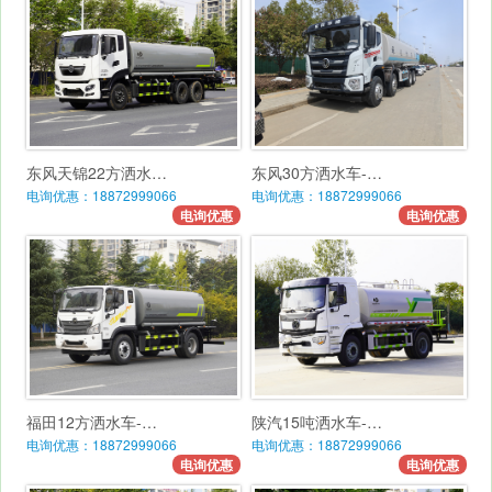
东风天锦22方洒水…
东风30方洒水车-…
电询优惠：18872999066
电询优惠：18872999066
电询优惠
电询优惠
福田12方洒水车-…
陕汽15吨洒水车-…
电询优惠：18872999066
电询优惠：18872999066
电询优惠
电询优惠