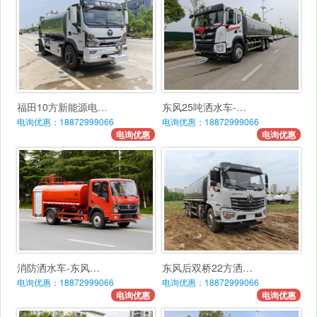
福田10方新能源电…
东风25吨洒水车-…
电询优惠：18872999066
电询优惠：18872999066
电询优惠
电询优惠
东风后双桥22方洒…
消防洒水车-东风…
电询优惠：18872999066
电询优惠：18872999066
电询优惠
电询优惠