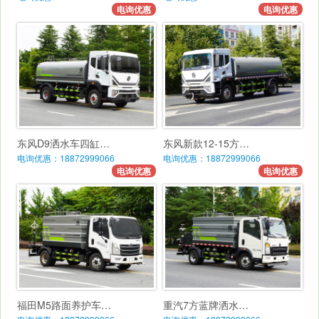
电询优惠
电询优惠
东风D9洒水车四缸…
东风新款12-15方…
电询优惠：18872999066
电询优惠：18872999066
电询优惠
电询优惠
福田M5路面养护车…
重汽7方蓝牌洒水…