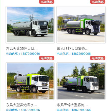
电询优惠
电询优惠
东风天龙25吨大型…
东风18吨大型雾炮…
电询优惠：18872999066
电询优惠：18872999066
电询优惠
电询优惠
东风大型雾炮洒水…
东风天锦大型雾炮…
电询优惠：18872999066
电询优惠：18872999066