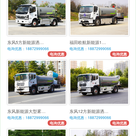
东风5方新能源洒…
福田欧航新能源1…
电询优惠：18872999066
电询优惠：18872999066
电询优惠
电询优惠
东风新能源大型雾…
东风12方新能源洒…
电询优惠：18872999066
电询优惠：18872999066
电询优惠
电询优惠