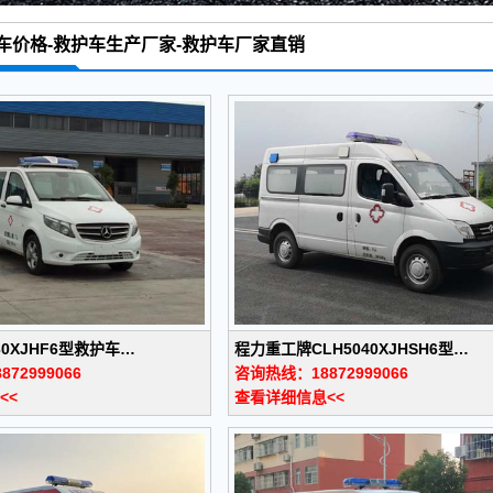
车价格-救护车生产厂家-救护车厂家直销
※ 当前位置：
首页
>
洒水车,吸污车,扫路车-垃圾车厂家价格报
30XJHF6型救护车…
程力重工牌CLH5040XJHSH6型…
72999066
咨询热线：18872999066
<<
查看详细信息<<