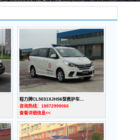
价-湖北盈通
>
救护车-救护车价格-救护车生产厂家-救护车厂家直销
程力牌CL5031XJHS6型救护车…
咨询热线：18872999066
查看详细信息<<