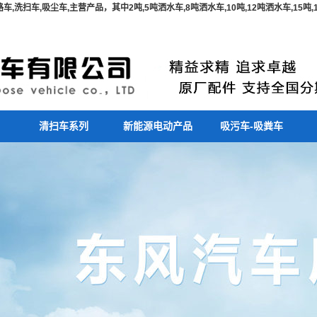
,洗扫车,吸尘车,主营产品，其中2吨,5吨洒水车,8吨洒水车,10吨,12吨洒水车,15
清扫车系列
新能源电动产品
吸污车-吸粪车