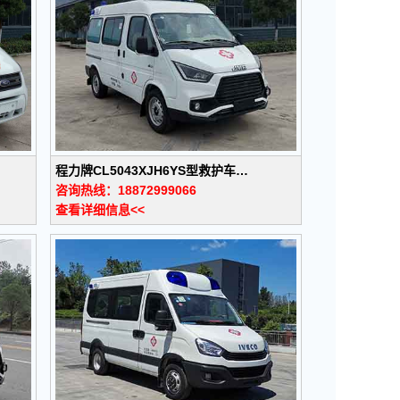
程力牌CL5043XJH6YS型救护车…
咨询热线：18872999066
查看详细信息<<