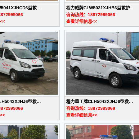
5041XJHCD6型救…
程力威牌CLW5031XJHB6型救护…
72999066
咨询热线：18872999066
<<
查看详细信息<<
H5043XJHJ6型救…
程力重工牌CLH5042XJHJ6型救…
72999066
咨询热线：18872999066
<<
查看详细信息<<