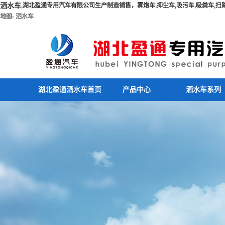
洒水车
,湖北盈通专用汽车有限公司生产制造销售，雾炮车,抑尘车,吸污车,吸粪车,扫路车
地图
-
洒水车
湖北盈通洒水车首页
产品中心
洒水车系列