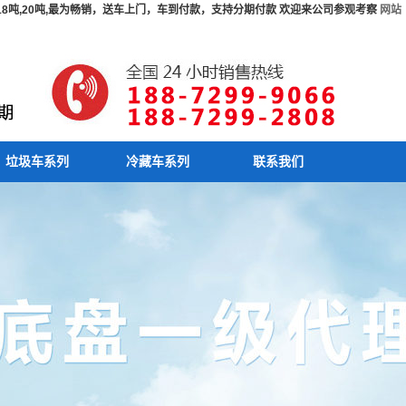
吨,18吨,20吨,最为畅销，送车上门，车到付款，支持分期付款 欢迎来公司参观考察
网站
垃圾车系列
冷藏车系列
联系我们