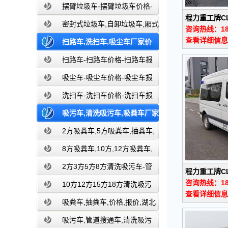
餐厨垃圾车报价-湖北盈通
摆臂垃圾车-摆臂垃圾车价格-
程力重工牌CL
摆臂垃圾车报价-湖北盈通
密封式垃圾车,自卸垃圾车,厢式
咨询热线：188
查看详细信息
垃圾车,厂家,价格,报价,湖北盈通
扫路车,洗扫车,吸尘车厂家价
格,湖北盈通道路清扫车厂家
扫路车-扫路车价格-扫路车报
价-湖北盈通道路清扫车厂家
吸尘车-吸尘车价格-吸尘车报
价-湖北盈通
洗扫车-洗扫车价格-洗扫车报
价-湖北盈通
吸污车,清洗吸污车,吸粪车厂家
价格,环卫吸污吸粪车厂家-湖北盈通
2方吸粪车,5方吸粪车,抽粪车,
厂家,价格,报价-湖北盈通
8方吸粪车,10方,12方吸粪车,
抽粪车,厂家,价格,报价,湖北盈通
2方3方5方8方清洗吸污车-管
程力重工牌CL
咨询热线：188
道搜通车厂家价格报价-湖北盈通
10方12方15方18方清洗吸污
查看详细信息
车-管道搜通车厂家价格报价-湖北盈通
吸粪车,抽粪车,价格,报价,湖北
吸粪车厂家直销-湖北盈通
吸污车,管道搜通车,清洗吸污