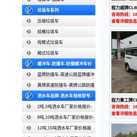
程力威牌CLW
垃圾车系列
咨询热线：188
压缩垃圾车
查看详细信息
挂桶垃圾车
钩臂式垃圾车
厢式垃圾车
缓冲车-防撞车-防撞缓冲车价
格报价-高速公路防撞缓冲车厂家直销
蓝牌防撞车-高速公路蓝牌缓冲
车
黄牌高速防撞车-黄牌公路防撞
缓冲车
洒水车品牌-洒水车规格型号-
程力重工牌CL
洒水车图片大全-湖北盈通
2吨,5吨洒水车厂家价格报价-
咨询热线：188
查看详细信息
东风湖北盈通
8吨,10吨洒水车厂家价格报价-
东风湖北盈通
12吨,15吨洒水车厂家价格报