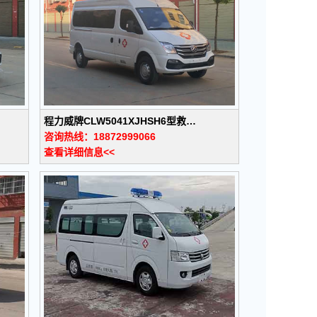
程力威牌CLW5041XJHSH6型救…
咨询热线：18872999066
查看详细信息<<