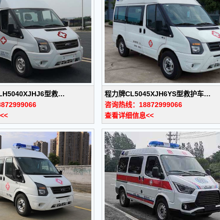
H5040XJHJ6型救…
程力牌CL5045XJH6YS型救护车…
72999066
咨询热线：18872999066
<<
查看详细信息<<