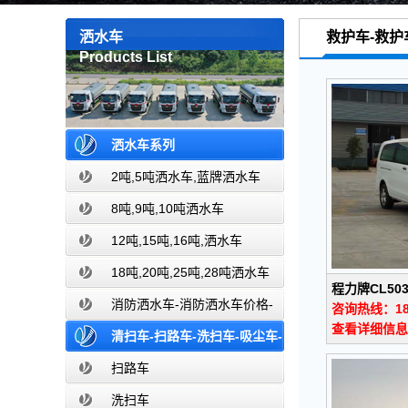
洒水车
救护车-救护
Products List
洒水车系列
2吨,5吨洒水车,蓝牌洒水车
8吨,9吨,10吨洒水车
12吨,15吨,16吨,洒水车
18吨,20吨,25吨,28吨洒水车
程力牌CL50
消防洒水车-消防洒水车价格-
咨询热线：188
查看详细信息
消防洒水车报价-湖北盈通消防洒水车
清扫车-扫路车-洗扫车-吸尘车-
厂家直销
价格报价-湖北盈通
扫路车
洗扫车