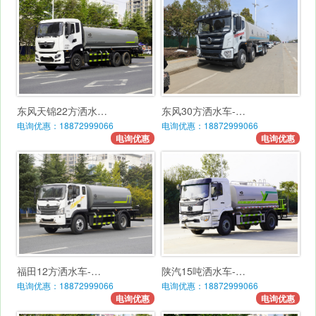
东风天锦22方洒水…
东风30方洒水车-…
电询优惠：18872999066
电询优惠：18872999066
电询优惠
电询优惠
福田12方洒水车-…
陕汽15吨洒水车-…
电询优惠：18872999066
电询优惠：18872999066
电询优惠
电询优惠