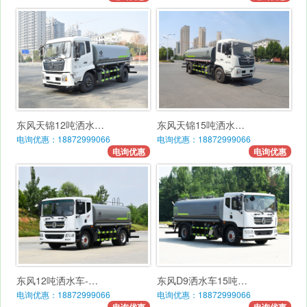
东风天锦12吨洒水…
东风天锦15吨洒水…
电询优惠：18872999066
电询优惠：18872999066
电询优惠
电询优惠
东风12吨洒水车-…
东风D9洒水车15吨…
电询优惠：18872999066
电询优惠：18872999066