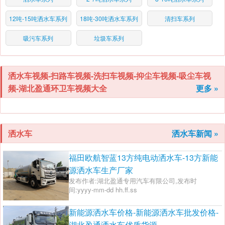
12吨-15吨洒水车系列
18吨-30吨洒水车系列
清扫车系列
吸污车系列
垃圾车系列
洒水车视频-扫路车视频-洗扫车视频-抑尘车视频-吸尘车视
频-湖北盈通环卫车视频大全
更多 »
洒水车
洒水车新闻 »
福田欧航智蓝13方纯电动洒水车-13方新能
源洒水车生产厂家
发布作者:
湖北盈通专用汽车有限公司
,发布时
间:
yyyy-mm-dd hh.ff.ss
新能源洒水车价格-新能源洒水车批发价格-
湖北盈通洒水车优质货源