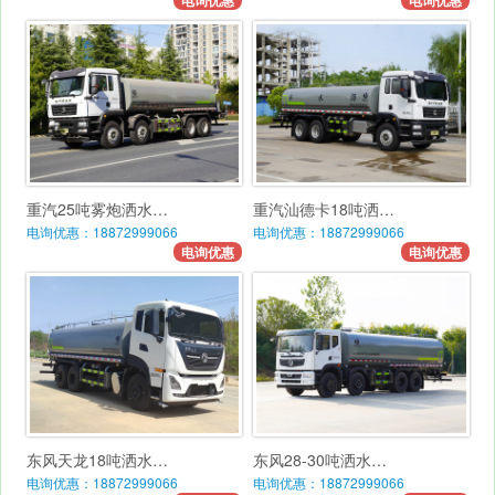
电询优惠
电询优惠
重汽25吨雾炮洒水…
重汽汕德卡18吨洒…
电询优惠：18872999066
电询优惠：18872999066
电询优惠
电询优惠
东风天龙18吨洒水…
东风28-30吨洒水…
电询优惠：18872999066
电询优惠：18872999066