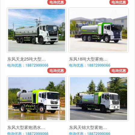
电询优惠
电询优惠
东风天龙25吨大型…
东风18吨大型雾炮…
电询优惠：18872999066
电询优惠：18872999066
电询优惠
电询优惠
东风大型雾炮洒水…
东风天锦大型雾炮…
电询优惠：18872999066
电询优惠：18872999066