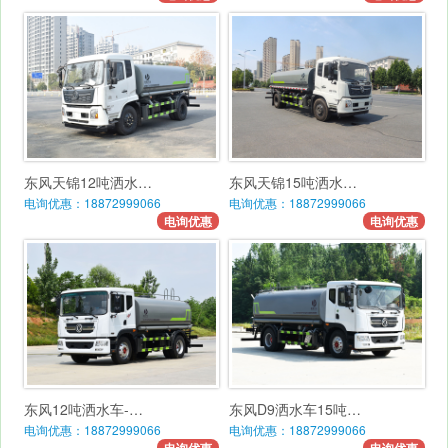
东风天锦12吨洒水…
东风天锦15吨洒水…
电询优惠：18872999066
电询优惠：18872999066
电询优惠
电询优惠
东风12吨洒水车-…
东风D9洒水车15吨…
电询优惠：18872999066
电询优惠：18872999066