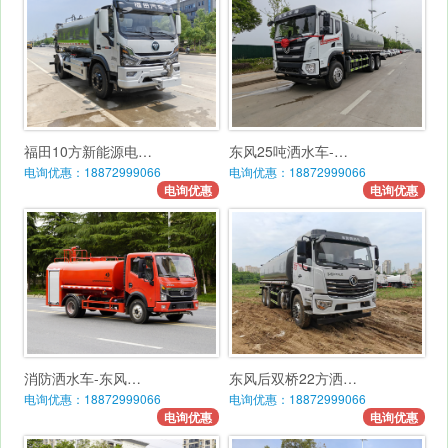
福田10方新能源电…
东风25吨洒水车-…
电询优惠：18872999066
电询优惠：18872999066
电询优惠
电询优惠
东风后双桥22方洒…
消防洒水车-东风…
电询优惠：18872999066
电询优惠：18872999066
电询优惠
电询优惠