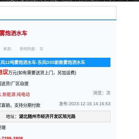
圾车厂家价格报价-湖北盈通
>
洒水车系列
>
12吨,15吨,16吨,洒水车
款雾炮洒水车
来源：
新闻热度：
次
东风12吨雾炮洒水车-东风D3S新款雾炮洒水车
电议
万元(如有需要送货上门，另加运费)
送货/厂区自提
浏览：
次
,新能源,纯电动
发布:2023-12-16 14:16:53
家直销，支持分期付款
地址：
湖北随州市经济开发区旭光路
经理
-7299-2808