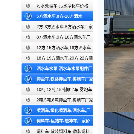
车,厂家,价格,报价,湖北盈通
污水处理车-污水净化车价格-
污水净化车厂家直销
5方洒水车,8方-10方洒水
车,12-15方洒水车,18-20方洒水车,厂
2方-3方洒水车-5方洒水车厂家
价格报价-湖北盈通
家,价格,报价,湖北盈通
8方洒水车,9方,10方洒水车厂
家价格报价-湖北盈通
12方,15方洒水车,16方洒水车
厂家价格报价-湖北盈通
18方,19方洒水车,20方,22方洒
水车厂家价格报价-湖北盈通
洒水车水泵,洒水车水泵配件厂
家价格,湖北盈通
抑尘车,铁路抑尘车,雾炮车厂家
价格报价,湖北盈通
10吨,12吨,15吨抑尘车,雾炮车
价格报价-东风湖北盈通
2吨,5吨,8吨抑尘车,雾炮车厂家
价格报价-东风湖北
喷洒车,绿化喷洒车,洒水车,厂
家价格报价,湖北盈通洒水车生产厂家
词料车-运猪车-缓冲车厂家价
格报价-湖北盈通
饲料车-散装饲料车-散装饲料