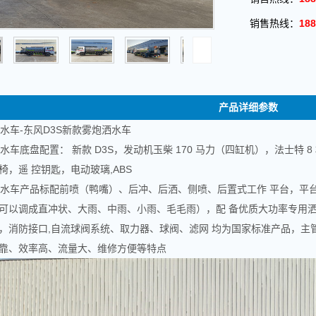
销售热线：
188
产品详细参数
水车-东风D3S新款雾炮洒水车
洒水车
底盘配置： 新款 D3S，发动机玉柴 170 马力（四缸机），法士特 8
，遥 控钥匙，电动玻璃,ABS
洒水车
产品标配前喷（鸭嘴）、后冲、后洒、侧喷、后置式工作 平台，平台
可以调成直冲状、大雨、中雨、小雨、毛毛雨），配 备优质大功率专用洒
，消防接口,自流球阀系统、取力器、球阀、滤网 均为国家标准产品，主
靠、效率高、流量大、维修方便等特点