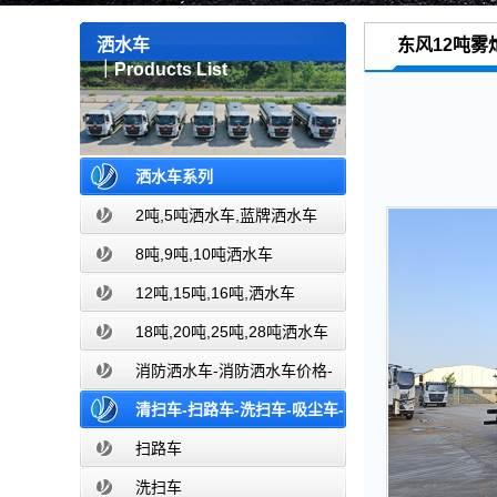
洒水车
东风12吨雾
｜Products List
洒水车系列
2吨,5吨洒水车,蓝牌洒水车
8吨,9吨,10吨洒水车
12吨,15吨,16吨,洒水车
18吨,20吨,25吨,28吨洒水车
消防洒水车-消防洒水车价格-
消防洒水车报价-湖北盈通消防洒水车
清扫车-扫路车-洗扫车-吸尘车-
厂家直销
价格报价-湖北盈通
扫路车
洗扫车