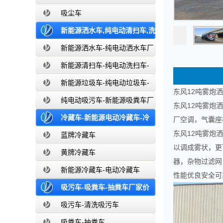
吸尘车
新能源洒水车,纯电动清扫车,洗
扫车,垃圾车-新能源纯电动厂家价格报
新能源洒水车-纯电动洒水车厂
家价格报价-湖北盈通
价-湖北盈通
新能源清扫车-纯电动洗扫车-
新能源纯电动厂家价格报价-湖北盈通
新能源垃圾车-纯电动垃圾车-
东风12吨雾炮洒
新能源纯电动垃圾车厂家价格报价-湖
纯电动吸污车-新能源吸粪车厂
东风12吨雾炮
北盈通
家价格报价-湖北盈通
冷藏车-新能源电动冷藏车-冷
厂空调，气囊座椅
东风12吨雾炮
藏车厂家价格报价-湖北盈通
蓝牌冷藏车
以调成雾状，更
黄牌冷藏车
器，杂物过滤网
新能源冷藏车-电动冷藏车
性能优良安全可
吸污车-吸粪车-抽粪车厂家价
格报价-清洗吸污车生产厂家
吸污车-清洗吸污车
吸粪车-抽粪车