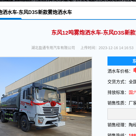
炮洒水车-东风D3S新款雾炮洒水车
※ 当前位置：
首页
>
洒水车,吸污车,扫路车-垃
东风12吨雾炮洒水车-东风D3S新
湖北盈通专用汽车有限公司
上传时间：2023-12-16 14:16:53
洒水车价格：
交货方式：全国
排放标准：
国六
销售性质：厂
销售经理：陶
销售热线：
188