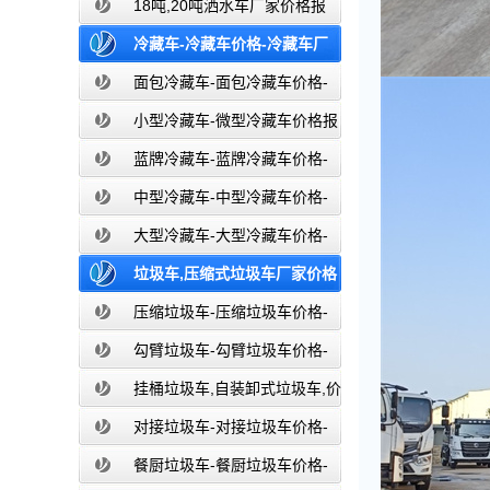
价-东风湖北盈通
18吨,20吨洒水车厂家价格报
价-东风湖北盈通
冷藏车-冷藏车价格-冷藏车厂
家直销-湖北盈通
面包冷藏车-面包冷藏车价格-
面包冷藏车报价-面包冷藏车厂家直销-
小型冷藏车-微型冷藏车价格报
湖北盈通
价-小型微型冷藏车厂家-湖北盈通
蓝牌冷藏车-蓝牌冷藏车价格-
冷藏车报价-湖北盈通冷藏车厂家直销
中型冷藏车-中型冷藏车价格-
中型冷藏车报价-中型冷藏车厂家直销-
大型冷藏车-大型冷藏车价格-
湖北盈通
大型冷藏车报价-大型冷藏车厂家直销-
垃圾车,压缩式垃圾车厂家价格
湖北盈通
报价,湖北盈通
压缩垃圾车-压缩垃圾车价格-
压缩式垃圾车报价-湖北盈通
勾臂垃圾车-勾臂垃圾车价格-
车厢可卸式垃圾车-湖北盈通
挂桶垃圾车,自装卸式垃圾车,价
格,报价-湖北盈通
对接垃圾车-对接垃圾车价格-
对接垃圾车报价-湖北盈通
餐厨垃圾车-餐厨垃圾车价格-