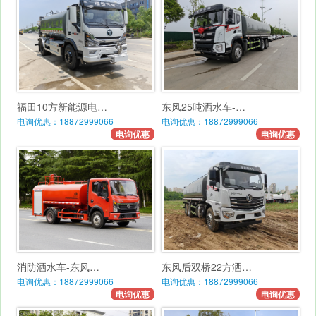
福田10方新能源电…
东风25吨洒水车-…
电询优惠：18872999066
电询优惠：18872999066
电询优惠
电询优惠
东风后双桥22方洒…
消防洒水车-东风…
电询优惠：18872999066
电询优惠：18872999066
电询优惠
电询优惠