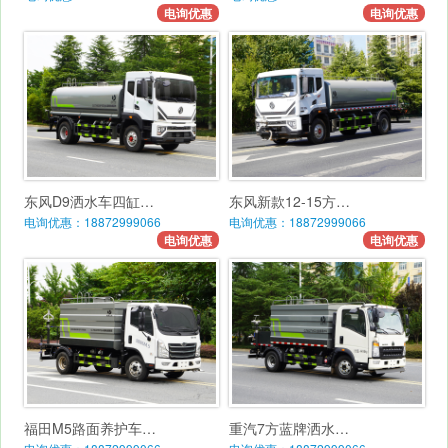
电询优惠
电询优惠
东风D9洒水车四缸…
东风新款12-15方…
电询优惠：18872999066
电询优惠：18872999066
电询优惠
电询优惠
福田M5路面养护车…
重汽7方蓝牌洒水…