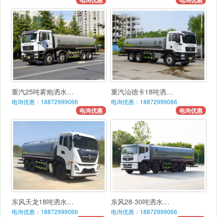
电询优惠
电询优惠
重汽25吨雾炮洒水…
重汽汕德卡18吨洒…
电询优惠：18872999066
电询优惠：18872999066
电询优惠
电询优惠
东风天龙18吨洒水…
东风28-30吨洒水…
电询优惠：18872999066
电询优惠：18872999066