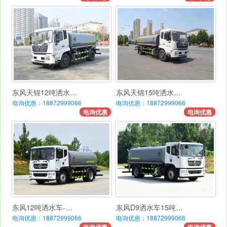
东风天锦12吨洒水…
东风天锦15吨洒水…
电询优惠：18872999066
电询优惠：18872999066
电询优惠
电询优惠
东风12吨洒水车-…
东风D9洒水车15吨…
电询优惠：18872999066
电询优惠：18872999066