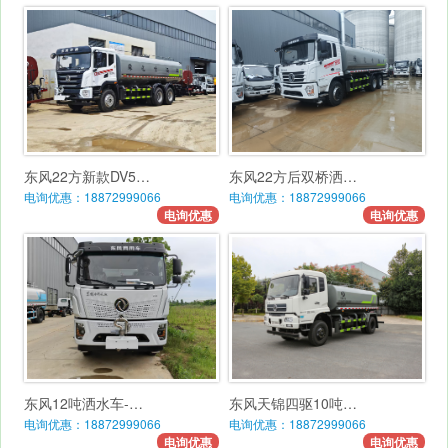
东风22方新款DV5…
东风22方后双桥洒…
电询优惠：18872999066
电询优惠：18872999066
电询优惠
电询优惠
东风12吨洒水车-…
东风天锦四驱10吨…
电询优惠：18872999066
电询优惠：18872999066
电询优惠
电询优惠