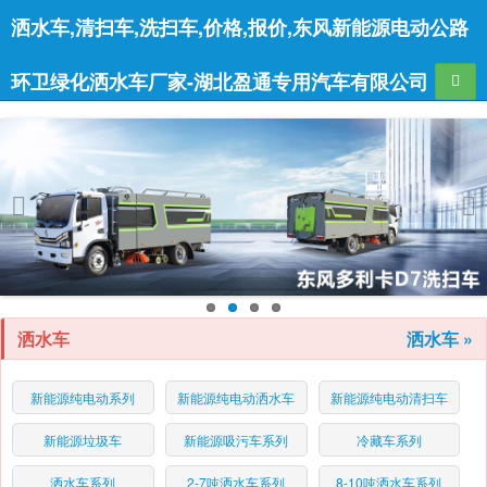
洒水车,清扫车,洗扫车,价格,报价,东风新能源电动公路
环卫绿化洒水车厂家-湖北盈通专用汽车有限公司
导航
Pr
Ne
evi
xt
ou
s
洒水车
洒水车 »
新能源纯电动系列
新能源纯电动洒水车
新能源纯电动清扫车
新能源垃圾车
新能源吸污车系列
冷藏车系列
洒水车系列
2-7吨洒水车系列
8-10吨洒水车系列