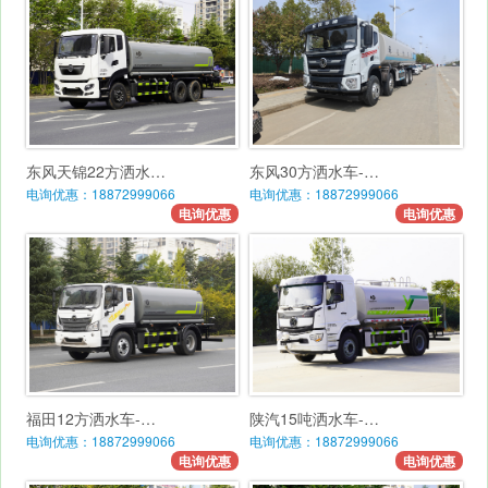
东风天锦22方洒水…
东风30方洒水车-…
电询优惠：18872999066
电询优惠：18872999066
电询优惠
电询优惠
福田12方洒水车-…
陕汽15吨洒水车-…
电询优惠：18872999066
电询优惠：18872999066
电询优惠
电询优惠