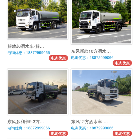
解放J6洒水车-解…
东风新款10方洒水…
电询优惠：18872999066
电询优惠：18872999066
电询优惠
电询优惠
东风多利卡9.3方…
东风12方洒水车-…
电询优惠：18872999066
电询优惠：18872999066
电询优惠
电询优惠