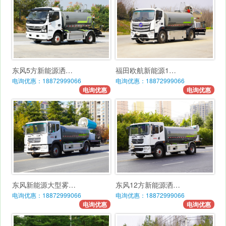
东风5方新能源洒…
福田欧航新能源1…
电询优惠：18872999066
电询优惠：18872999066
电询优惠
电询优惠
东风新能源大型雾…
东风12方新能源洒…
电询优惠：18872999066
电询优惠：18872999066
电询优惠
电询优惠