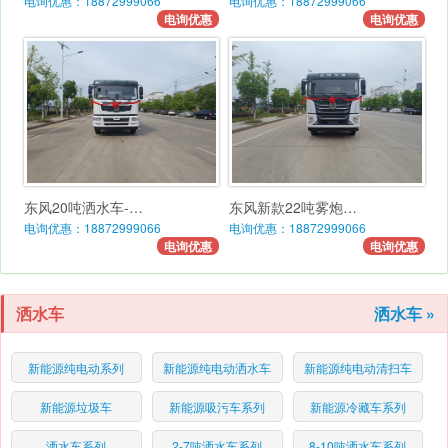
电询优惠：18872999066
电询优惠：18872999066
电询优惠
电询优惠
东风20吨洒水车-…
东风新款22吨雾炮…
电询优惠：18872999066
电询优惠：18872999066
电询优惠
电询优惠
洒水车
洒水车 »
新能源纯电动系列
新能源纯电动洒水车
新能源纯电动清扫车
新能源垃圾车
新能源吸污车系列
新能源冷藏车系列
洒水车系列
2-7吨洒水车系列
8-10吨洒水车系列