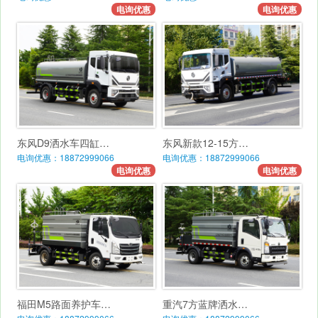
电询优惠
电询优惠
东风D9洒水车四缸…
东风新款12-15方…
电询优惠：18872999066
电询优惠：18872999066
电询优惠
电询优惠
福田M5路面养护车…
重汽7方蓝牌洒水…