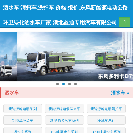
洒水车,清扫车,洗扫车,价格,报价,东风新能源电动公路
环卫绿化洒水车厂家-湖北盈通专用汽车有限公司
导航
Pr
Ne
evi
xt
ou
s
洒水车
洒水车 »
新能源纯电动系列
新能源纯电动洒水车
新能源纯电动清扫车
新能源垃圾车
新能源吸污车系列
冷藏车系列
洒水车系列
2-7吨洒水车系列
8-10吨洒水车系列