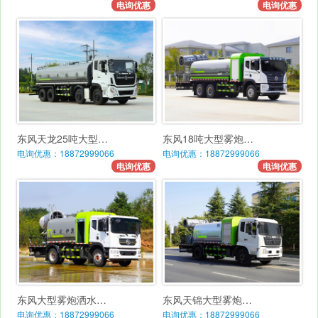
电询优惠
电询优惠
东风天龙25吨大型…
东风18吨大型雾炮…
电询优惠：18872999066
电询优惠：18872999066
电询优惠
电询优惠
东风大型雾炮洒水…
东风天锦大型雾炮…
电询优惠：18872999066
电询优惠：18872999066