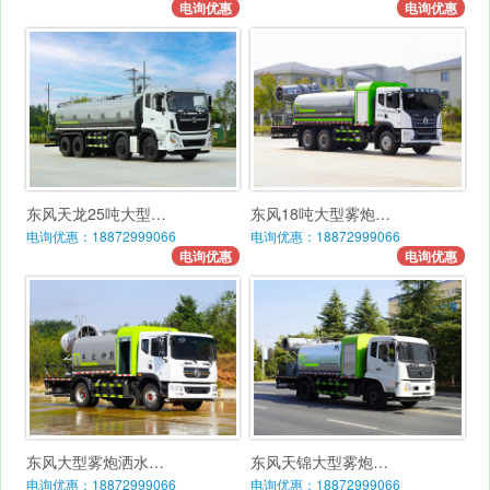
电询优惠
电询优惠
东风天龙25吨大型…
东风18吨大型雾炮…
电询优惠：18872999066
电询优惠：18872999066
电询优惠
电询优惠
东风大型雾炮洒水…
东风天锦大型雾炮…
电询优惠：18872999066
电询优惠：18872999066