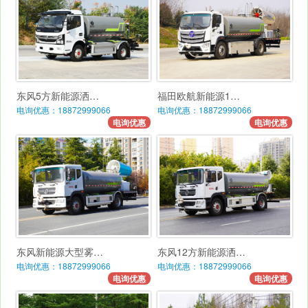
东风5方新能源洒…
福田欧航新能源1…
电询优惠：18872999066
电询优惠：18872999066
电询优惠
电询优惠
东风新能源大型雾…
东风12方新能源洒…
电询优惠：18872999066
电询优惠：18872999066
电询优惠
电询优惠