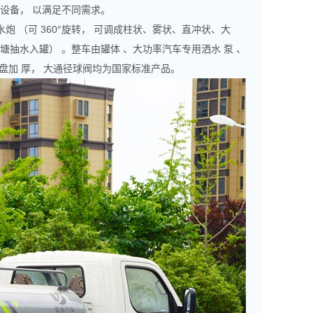
进设备， 以满足不同需求。
炮 （可 360°旋转， 可调成柱状、雾状、直冲状、大
塘抽水入罐） 。整车由罐体 、大功率汽车专用洒水 泵 、
兰盘加 厚， 大通径球阀均为国家标准产品。