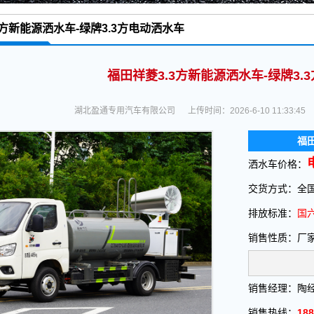
3方新能源洒水车-绿牌3.3方电动洒水车
洒水车,吸污车,扫路车-垃圾车厂家价格报价-湖北盈通
>
新能源洒水车,纯电动清扫车,洗
价格报价-湖北盈通
福田祥菱3.3方新能源洒水车-绿牌3.
湖北盈通专用汽车有限公司
上传时间：2026-6-10 11:33:45
福田
洒水车价格：
交货方式：全国
排放标准：
国六
销售性质：厂
销售经理：陶
销售热线：
188