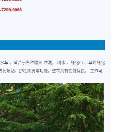
-7299-9066
车 。适合于各种路面 冲洗， 树木 、绿化带 、草坪绿化
洒、农药喷洒、护栏冲洗等功能。整车具有性能优良， 工作可