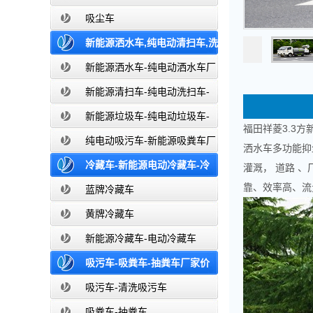
吸尘车
新能源洒水车,纯电动清扫车,洗
扫车,垃圾车-新能源纯电动厂家价格报
新能源洒水车-纯电动洒水车厂
家价格报价-湖北盈通
价-湖北盈通
新能源清扫车-纯电动洗扫车-
新能源纯电动厂家价格报价-湖北盈通
新能源垃圾车-纯电动垃圾车-
福田祥菱3.3方
新能源纯电动垃圾车厂家价格报价-湖
纯电动吸污车-新能源吸粪车厂
洒水车多功能抑
北盈通
家价格报价-湖北盈通
冷藏车-新能源电动冷藏车-冷
灌溉， 道路 
靠、效率高、流
藏车厂家价格报价-湖北盈通
蓝牌冷藏车
黄牌冷藏车
新能源冷藏车-电动冷藏车
吸污车-吸粪车-抽粪车厂家价
格报价-清洗吸污车生产厂家
吸污车-清洗吸污车
吸粪车-抽粪车