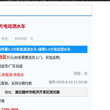
扫车,垃圾车-新能源纯电动厂家价格报价-湖北盈通
>
新能源洒水
3方电动洒水车
来源：
新闻热度：
次
祥菱3.3方新能源洒水车-绿牌3.3方电动洒水车
电议
万元(如有需要送货上门，另加运费)
送货/厂区自提
浏览：
次
,新能源,纯电动
发布:2026-6-10 11:33:45
家直销，支持分期付款
地址：
湖北随州市经济开发区旭光路
经理
-7299-2808