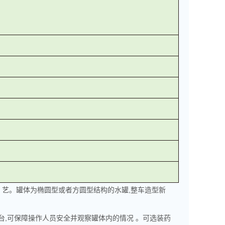
工 艺。罐体为椭圆型或者方圆型结构的水罐,整车造型新
台,可保障操作人员安全并观察罐体内的情况 。可选装药