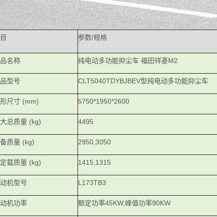
目
参数/规格
品名称
纯电动多功能抑尘车 福田祥菱M2
品型号
CLT5040TDYBJBEV型纯电动多功能抑尘车
形尺寸 (mm)
5750*1950*2600
大总质量 (kg)
4495
备质量 (kg)
2950,3050
定载质量 (kg)
1415,1315
动机型号
L173TB3
动机功率
额定功率45KW,峰值功率90KW