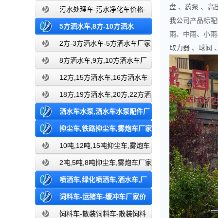
盘 、药泵 、
车,厂家,价格,报价,湖北盈通
污水处理车-污水净化车价格-
我公司产品标配前
污水净化车厂家直销
5方洒水车,8方-10方洒水
雨、中雨、小雨
车,12-15方洒水车,18-20方洒水车,厂
2方-3方洒水车-5方洒水车厂家
取力器 、球阀
价格报价-湖北盈通
家,价格,报价,湖北盈通
8方洒水车,9方,10方洒水车厂
家价格报价-湖北盈通
12方,15方洒水车,16方洒水车
厂家价格报价-湖北盈通
18方,19方洒水车,20方,22方洒
水车厂家价格报价-湖北盈通
洒水车水泵,洒水车水泵配件厂
家价格,湖北盈通
抑尘车,铁路抑尘车,雾炮车厂家
价格报价,湖北盈通
10吨,12吨,15吨抑尘车,雾炮车
价格报价-东风湖北盈通
2吨,5吨,8吨抑尘车,雾炮车厂家
价格报价-东风湖北
喷洒车,绿化喷洒车,洒水车,厂
家价格报价,湖北盈通洒水车生产厂家
词料车-运猪车-缓冲车厂家价
格报价-湖北盈通
饲料车-散装饲料车-散装饲料