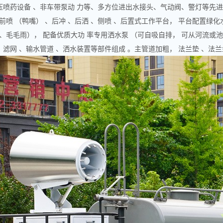
高压喷药设备 、非车带泵动 力等、多方位进出水接头、气动阀、警灯等先
喷 （鸭嘴） 、后冲 、后洒 、侧喷 、后置式工作平台， 平台配置绿化水
、毛毛雨）， 配备优质大功 率专用洒水泵 （可自吸自排， 可从河流或池
 、滤网 、输水管道 、洒水装置等部件组成 。主管道加粗， 法兰垫 、法