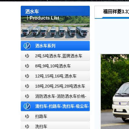
洒水车
福田祥菱3.
｜Products List
※ 当前位置：
首页
>
车-纯电动洒水车厂家
洒水车系列
2吨,5吨洒水车,蓝牌洒水车
8吨,9吨,10吨洒水车
12吨,15吨,16吨,洒水车
18吨,20吨,25吨,28吨洒水车
消防洒水车-消防洒水车价格-
消防洒水车报价-湖北盈通消防洒水车
清扫车-扫路车-洗扫车-吸尘车-
厂家直销
价格报价-湖北盈通
扫路车
洗扫车