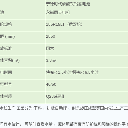
宁德时代磷酸铁铝蓄电池
池
永磁同步电机
胎规格
185R15LT（后双胎）
距 (mm)
2850
放标准
国六
体容积(m³)
3.3m³
电时间
快充＜1.5小时/慢充＜6.5小时
泵型号
40/50
体材质
Q235碳钢
水线生产,工艺分为:下料 、拼板自动焊 、封头旋压成型等国内先进生产
间有水位计， 可随时查看水量 。罐体尾部有带有防护栏和爬梯的操作平 