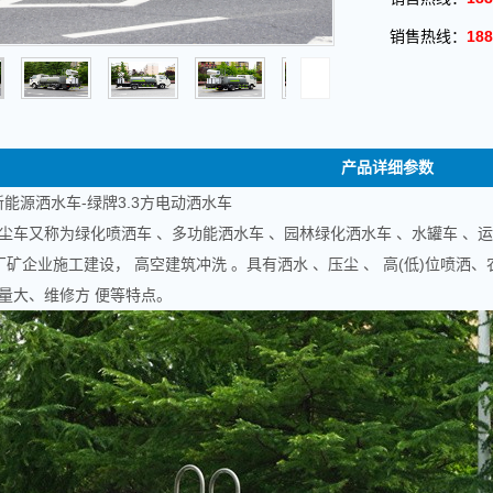
销售热线：
188
产品详细参数
新能源洒水车-绿牌3.3方电动洒水车
尘车又称为绿化喷洒车 、多功能洒水车 、园林绿化洒水车 、水罐车 、运水
、厂矿企业施工建设， 高空建筑冲洗 。具有洒水 、压尘 、 高(低)位喷
量大、维修方 便等特点。