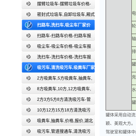
餐厨垃圾车报价-湖北盈通
摆臂垃圾车-摆臂垃圾车价格-
电
摆臂垃圾车报价-湖北盈通
密封式垃圾车,自卸垃圾车,厢式
垃圾车,厂家,价格,报价,湖北盈通
扫路车,洗扫车,吸尘车厂家价
轮
格,湖北盈通道路清扫车厂家
扫路车-扫路车价格-扫路车报
轴
价-湖北盈通道路清扫车厂家
吸尘车-吸尘车价格-吸尘车报
排
价-湖北盈通
洗扫车-洗扫车价格-洗扫车报
罐
价-湖北盈通
吸污车,清洗吸污车,吸粪车厂家
充
价格,环卫吸污吸粪车厂家-湖北盈通
2方吸粪车,5方吸粪车,抽粪车,
厂家,价格,报价-湖北盈通
8方吸粪车,10方,12方吸粪车,
水
抽粪车,厂家,价格,报价,湖北盈通
2方3方5方8方清洗吸污车-管
罐
道搜通车厂家价格报价-湖北盈通
10方12方15方18方清洗吸污
罐体采用自动流
车-管道搜通车厂家价格报价-湖北盈通
吸粪车,抽粪车,价格,报价,湖北
颖、美观大方。
吸粪车厂家直销-湖北盈通
吸污车,管道搜通车,清洗吸污
驾驶室和罐体中