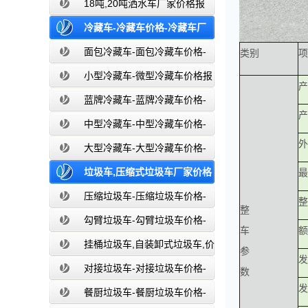
价-东风湖北盈通
18吨,20吨洒水车厂家价格报
价-东风湖北盈通
冷藏车-冷藏车价格-冷藏车厂
家直销-湖北盈通
面包冷藏车-面包冷藏车价格-
类别
项
面包冷藏车报价-面包冷藏车厂家直销-
小型冷藏车-微型冷藏车价格报
产
湖北盈通
价-小型微型冷藏车厂家-湖北盈通
蓝牌冷藏车-蓝牌冷藏车价格-
产
冷藏车报价-湖北盈通冷藏车厂家直销
中型冷藏车-中型冷藏车价格-
外
中型冷藏车报价-中型冷藏车厂家直销-
大型冷藏车-大型冷藏车价格-
湖北盈通
大型冷藏车报价-大型冷藏车厂家直销-
垃圾车,压缩式垃圾车厂家价格
最
湖北盈通
报价,湖北盈通
压缩垃圾车-压缩垃圾车价格-
整
整
压缩式垃圾车报价-湖北盈通
勾臂垃圾车-勾臂垃圾车价格-
车
额
车厢可卸式垃圾车-湖北盈通
挂桶垃圾车,自装卸式垃圾车,价
参
发
格,报价-湖北盈通
对接垃圾车-对接垃圾车价格-
数
发
对接垃圾车报价-湖北盈通
餐厨垃圾车-餐厨垃圾车价格-