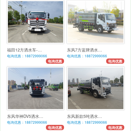
福田12方洒水车-…
东风7方蓝牌洒水…
电询优惠：18872999066
电询优惠：18872999066
电询优惠
电询优惠
东风华神DV5洒水…
东风新款5吨洒水…
电询优惠：18872999066
电询优惠：18872999066
电询优惠
电询优惠