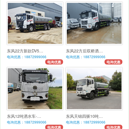
东风22方新款DV5…
东风22方后双桥洒…
电询优惠：18872999066
电询优惠：18872999066
电询优惠
电询优惠
东风12吨洒水车-…
东风天锦四驱10吨…
电询优惠：18872999066
电询优惠：18872999066
电询优惠
电询优惠