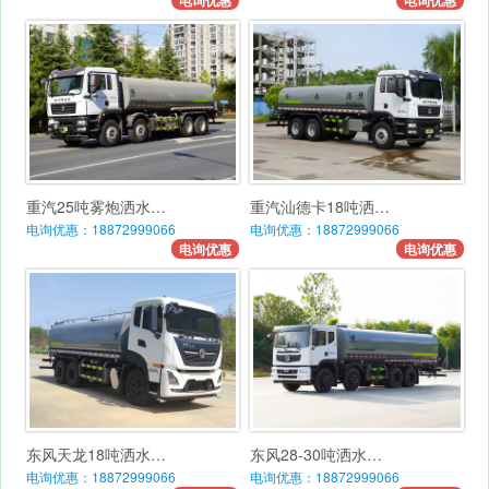
电询优惠
电询优惠
重汽25吨雾炮洒水…
重汽汕德卡18吨洒…
电询优惠：18872999066
电询优惠：18872999066
电询优惠
电询优惠
东风天龙18吨洒水…
东风28-30吨洒水…
电询优惠：18872999066
电询优惠：18872999066