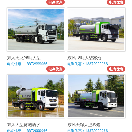
电询优惠
电询优惠
东风天龙25吨大型…
东风18吨大型雾炮…
电询优惠：18872999066
电询优惠：18872999066
电询优惠
电询优惠
东风大型雾炮洒水…
东风天锦大型雾炮…
电询优惠：18872999066
电询优惠：18872999066