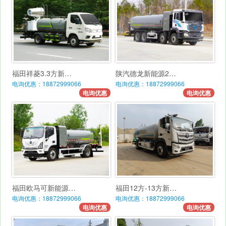
福田祥菱3.3方新…
陕汽德龙新能源2…
电询优惠：18872999066
电询优惠：18872999066
电询优惠
电询优惠
福田欧马可新能源…
福田12方-13方新…
电询优惠：18872999066
电询优惠：18872999066
电询优惠
电询优惠