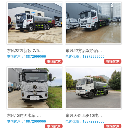
东风22方新款DV5…
东风22方后双桥洒…
电询优惠：18872999066
电询优惠：18872999066
电询优惠
电询优惠
东风12吨洒水车-…
东风天锦四驱10吨…
电询优惠：18872999066
电询优惠：18872999066
电询优惠
电询优惠