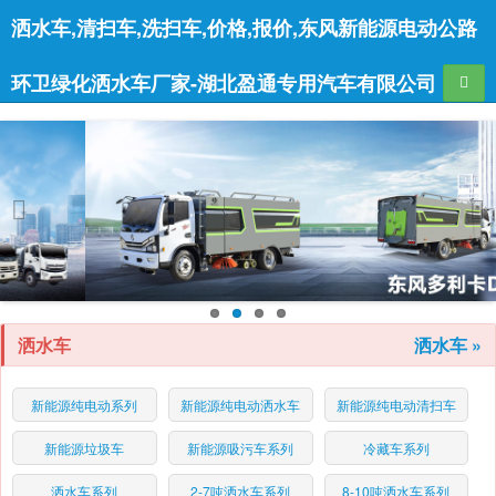
洒水车,清扫车,洗扫车,价格,报价,东风新能源电动公路
环卫绿化洒水车厂家-湖北盈通专用汽车有限公司
导航
Pr
Ne
evi
xt
ou
s
洒水车
洒水车 »
新能源纯电动系列
新能源纯电动洒水车
新能源纯电动清扫车
新能源垃圾车
新能源吸污车系列
冷藏车系列
洒水车系列
2-7吨洒水车系列
8-10吨洒水车系列