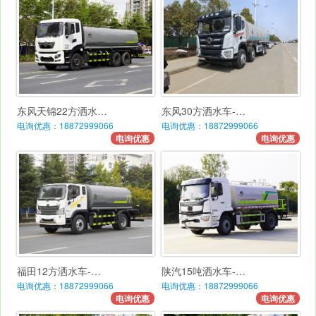
东风天锦22方洒水…
东风30方洒水车-…
电询优惠：18872999066
电询优惠：18872999066
电询优惠
电询优惠
福田12方洒水车-…
陕汽15吨洒水车-…
电询优惠：18872999066
电询优惠：18872999066
电询优惠
电询优惠