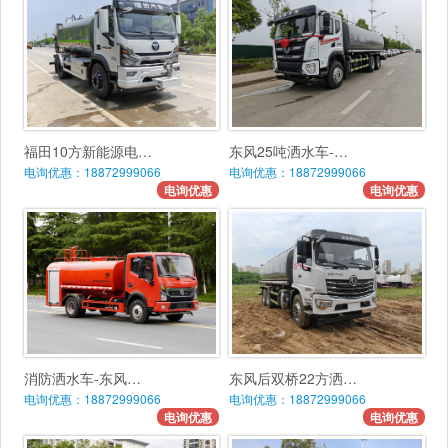
福田10方新能源电…
东风25吨洒水车-…
电询优惠：18872999066
电询优惠：18872999066
电询优惠
电询优惠
东风后双桥22方洒…
消防洒水车-东风…
电询优惠：18872999066
电询优惠：18872999066
电询优惠
电询优惠