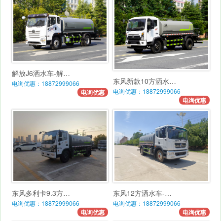
解放J6洒水车-解…
东风新款10方洒水…
电询优惠：18872999066
电询优惠：18872999066
电询优惠
电询优惠
东风多利卡9.3方…
东风12方洒水车-…
电询优惠：18872999066
电询优惠：18872999066
电询优惠
电询优惠