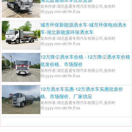
发布作者:
湖北盈通专用汽车有限公司
,发布时
间:
yyyy-mm-dd hh.ff.ss
城市环保新能源洒水车-城市环保电动洒水
车-湖北新能源环保洒水车
发布作者:
湖北盈通专用汽车有限公司
,发布时
间:
yyyy-mm-dd hh.ff.ss
12方降尘洒水车价格 - 12方降尘洒水车价格
批发价格、市场报价
发布作者:
湖北盈通专用汽车有限公司
,发布时
间:
yyyy-mm-dd hh.ff.ss
12方洒水车实惠-12方洒水车实惠批发价
格、市场报价、厂家供应
发布作者:
湖北盈通专用汽车有限公司
,发布时
间:
yyyy-mm-dd hh.ff.ss