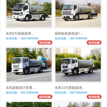
东风5方新能源洒…
福田欧航新能源1…
电询优惠：18872999066
电询优惠：18872999066
电询优惠
电询优惠
东风新能源大型雾…
东风12方新能源洒…
电询优惠：18872999066
电询优惠：18872999066
电询优惠
电询优惠