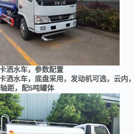
卡洒水车，参数配置
卡洒水车，底盘采用，
发动机可选，云内
08轴距，配5吨罐体