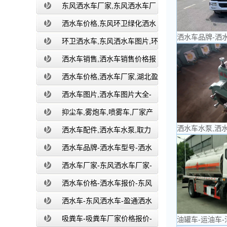
湖北盈通
东风洒水车厂家,东风洒水车厂
家直销-洒水车厂家销售-湖北盈通
洒水车价格,东风环卫绿化洒水
洒水车品牌-洒
车厂家,湖北盈通
环卫洒水车,东风洒水车图片,环
卫洒水车厂家直销-湖北盈通
洒水车销售,洒水车销售价格报
价-湖北盈通
洒水车价格,洒水车厂家,湖北盈
通
洒水车图片,洒水车图片大全-
湖北盈通
抑尘车,雾炮车,喷雾车,厂家产
洒水车水泵,洒
品价格报价,湖北盈通
洒水车配件,洒水车水泵,取力
器,产品价格配置,湖北盈通
洒水车品牌-洒水车型号-洒水
车配置-湖北盈通
洒水车厂家-东风洒水车厂家-
东风洒水车厂家直销-湖北盈通
洒水车价格-洒水车报价-东风
洒水车价格-湖北盈通
洒水车-东风洒水车-盈通洒水
车-湖北盈通洒水车生产厂家
吸粪车-吸粪车厂家价格报价-
油罐车-运油车-