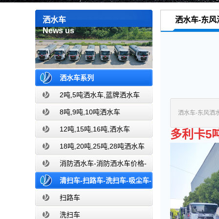
洒水车
洒水车-东风
News us
洒水车系列
2吨,5吨洒水车,蓝牌洒水车
8吨,9吨,10吨洒水车
洒水车-东风洒
12吨,15吨,16吨,洒水车
多利卡5
18吨,20吨,25吨,28吨洒水车
消防洒水车-消防洒水车价格-
消防洒水车报价-湖北盈通消防洒水车
清扫车-扫路车-洗扫车-吸尘车-
厂家直销
价格报价-湖北盈通
扫路车
洗扫车