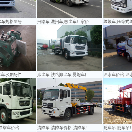
水车规格型号…
扫路车,洗扫车,吸尘车厂家价…
垃圾车,压缩式
水车水泵配件…
抑尘车,铁路抑尘车,雾炮车厂…
洒水车价格-洒
油罐车价格-…
清障车-清障车价格-清障车厂…
随车吊-随车吊