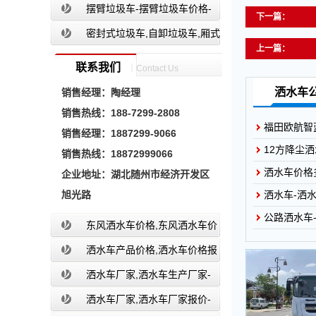
餐厨垃圾车报价-湖北盈通
摆臂垃圾车-摆臂垃圾车价格-
下一篇：
摆臂垃圾车报价-湖北盈通
密封式垃圾车,自卸垃圾车,厢式
上一篇：
垃圾车,厂家,价格,报价,湖北盈通
联系我们
｜Contact Us
洒水车
销售经理：
陶经理
销售热线：
188-7299-2808
福田欧航智
销售经理：
1887299-9066
12方降尘洒
销售热线：
18872999066
洒水车价格
企业地址：
湖北随州市经济开发区
旭光路
洒水车-洒
公路洒水车
东风洒水车价格,东风洒水车价
格报价-湖北盈通
洒水车产品价格,洒水车价格报
价-洒水车厂家直销-湖北盈通
洒水车厂家,洒水车生产厂家-
洒水车厂家销售-湖北盈通
洒水车厂家,洒水车厂家报价-