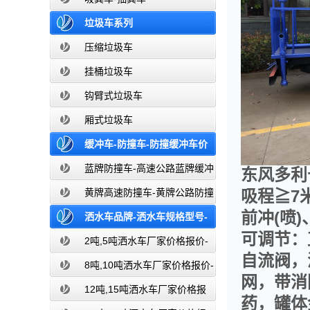
垃圾车系列
压缩垃圾车
挂桶垃圾车
钩臂式垃圾车
厢式垃圾车
缓冲车-防撞车-防撞缓冲车价
格报价-高速公路防撞缓冲车厂家直销
蓝牌防撞车-高速公路蓝牌缓冲
东风多利
车
黄牌高速防撞车-黄牌公路防撞
吸程
≧
7
前冲
(
喷
)
缓冲车
洒水车品牌-洒水车规格型号-
可调节：
洒水车图片大全-湖北盈通
2吨,5吨洒水车厂家价格报价-
自流阀，
东风湖北盈通
8吨,10吨洒水车厂家价格报价-
网，带消
东风湖北盈通
12吨,15吨洒水车厂家价格报
药，罐体