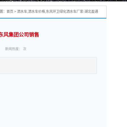
位置：
首页
>
洒水车,洒水车价格,东风环卫绿化洒水车厂家-湖北盈通
-东风集团公司销售
新闻热度：
次