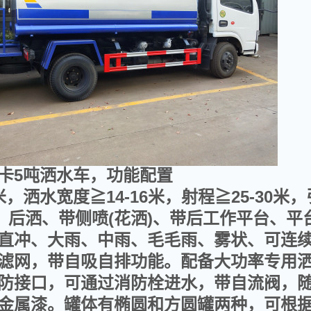
卡5吨洒水车，功能配置
米，洒水宽度
≧
14-16
米，射程
≧
25-30
米，
、后洒、带侧喷
(
花洒
)
、带后工作平台、平
直冲、大雨、中雨、毛毛雨、雾状、可连
滤网，带自吸自排功能
。
配备大功率专用
防接口，可通过消防栓进水，带自流阀，
金属漆。
罐体有椭圆和方圆罐两种，可根