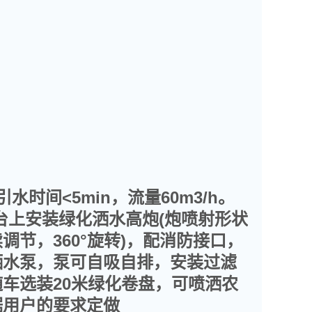
引水时间
<5min
，流量
60m3/h
。
台上安装绿化洒水高炮
(
炮喷射形状
续调节，
360°
旋转
)
，配消防接口，
洒水泵，泵可自吸自排，安装过滤
随车选装
20
米绿化卷盘，可喷洒农
据用户的要求定做