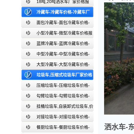
价-东风湖北盈通
18吨,20吨洒水车厂家价格报
价-东风湖北盈通
冷藏车-冷藏车价格-冷藏车厂
家直销-湖北盈通
面包冷藏车-面包冷藏车价格-
面包冷藏车报价-面包冷藏车厂家直销-
小型冷藏车-微型冷藏车价格报
湖北盈通
价-小型微型冷藏车厂家-湖北盈通
蓝牌冷藏车-蓝牌冷藏车价格-
冷藏车报价-湖北盈通冷藏车厂家直销
中型冷藏车-中型冷藏车价格-
中型冷藏车报价-中型冷藏车厂家直销-
大型冷藏车-大型冷藏车价格-
湖北盈通
大型冷藏车报价-大型冷藏车厂家直销-
垃圾车,压缩式垃圾车厂家价格
湖北盈通
报价,湖北盈通
压缩垃圾车-压缩垃圾车价格-
压缩式垃圾车报价-湖北盈通
勾臂垃圾车-勾臂垃圾车价格-
车厢可卸式垃圾车-湖北盈通
挂桶垃圾车,自装卸式垃圾车,价
格,报价-湖北盈通
对接垃圾车-对接垃圾车价格-
洒水车-
对接垃圾车报价-湖北盈通
餐厨垃圾车-餐厨垃圾车价格-