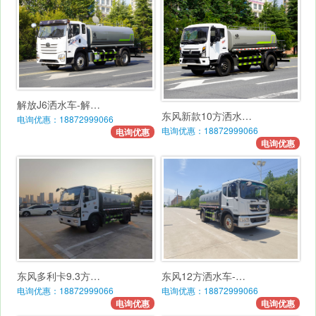
解放J6洒水车-解…
东风新款10方洒水…
电询优惠：18872999066
电询优惠：18872999066
电询优惠
电询优惠
东风多利卡9.3方…
东风12方洒水车-…
电询优惠：18872999066
电询优惠：18872999066
电询优惠
电询优惠