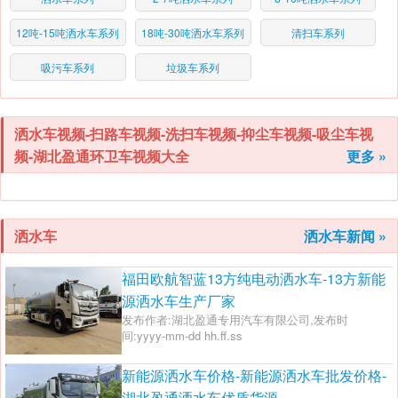
12吨-15吨洒水车系列
18吨-30吨洒水车系列
清扫车系列
吸污车系列
垃圾车系列
洒水车视频-扫路车视频-洗扫车视频-抑尘车视频-吸尘车视
频-湖北盈通环卫车视频大全
更多 »
洒水车
洒水车新闻 »
福田欧航智蓝13方纯电动洒水车-13方新能
源洒水车生产厂家
发布作者:
湖北盈通专用汽车有限公司
,发布时
间:
yyyy-mm-dd hh.ff.ss
新能源洒水车价格-新能源洒水车批发价格-
湖北盈通洒水车优质货源