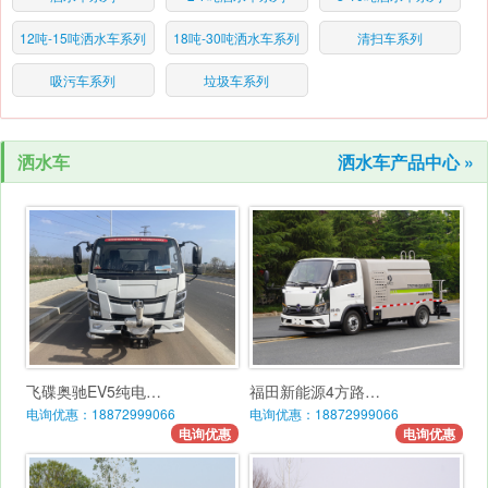
12吨-15吨洒水车系列
18吨-30吨洒水车系列
清扫车系列
吸污车系列
垃圾车系列
洒水车
洒水车产品中心 »
飞碟奥驰EV5纯电…
福田新能源4方路…
电询优惠：18872999066
电询优惠：18872999066
电询优惠
电询优惠