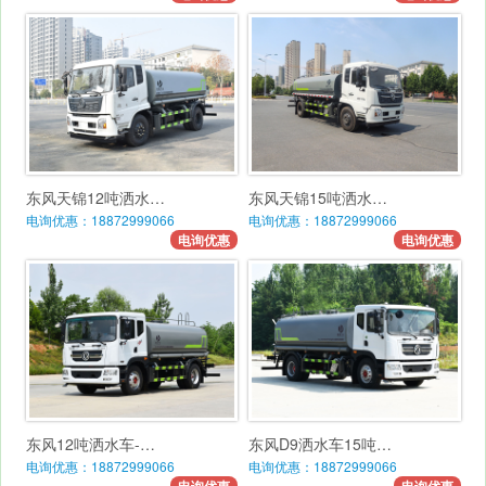
东风天锦12吨洒水…
东风天锦15吨洒水…
电询优惠：18872999066
电询优惠：18872999066
电询优惠
电询优惠
东风12吨洒水车-…
东风D9洒水车15吨…
电询优惠：18872999066
电询优惠：18872999066