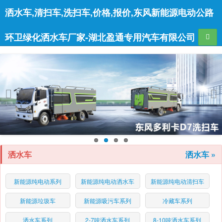
洒水车,清扫车,洗扫车,价格,报价,东风新能源电动公路
环卫绿化洒水车厂家-湖北盈通专用汽车有限公司
导航
Pr
Ne
evi
xt
ou
s
洒水车
洒水车 »
新能源纯电动系列
新能源纯电动洒水车
新能源纯电动清扫车
新能源垃圾车
新能源吸污车系列
冷藏车系列
洒水车系列
2-7吨洒水车系列
8-10吨洒水车系列