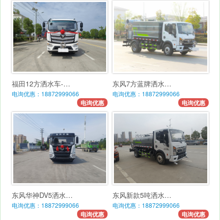
福田12方洒水车-…
东风7方蓝牌洒水…
电询优惠：18872999066
电询优惠：18872999066
电询优惠
电询优惠
东风华神DV5洒水…
东风新款5吨洒水…
电询优惠：18872999066
电询优惠：18872999066
电询优惠
电询优惠