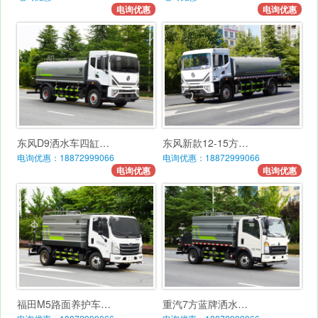
电询优惠
电询优惠
东风D9洒水车四缸…
东风新款12-15方…
电询优惠：18872999066
电询优惠：18872999066
电询优惠
电询优惠
福田M5路面养护车…
重汽7方蓝牌洒水…