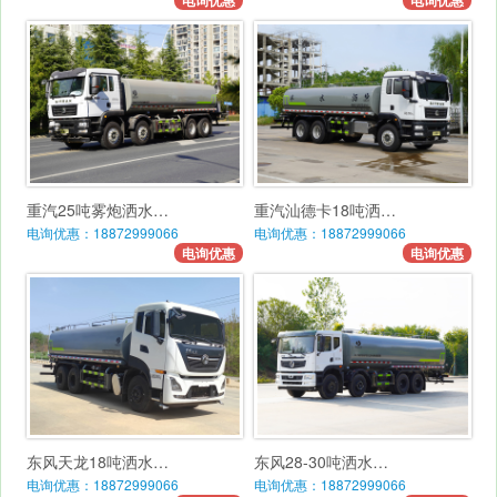
电询优惠
电询优惠
重汽25吨雾炮洒水…
重汽汕德卡18吨洒…
电询优惠：18872999066
电询优惠：18872999066
电询优惠
电询优惠
东风天龙18吨洒水…
东风28-30吨洒水…
电询优惠：18872999066
电询优惠：18872999066