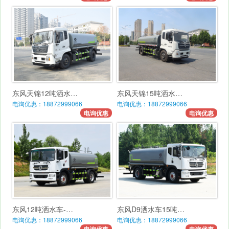
东风天锦12吨洒水…
东风天锦15吨洒水…
电询优惠：18872999066
电询优惠：18872999066
电询优惠
电询优惠
东风12吨洒水车-…
东风D9洒水车15吨…
电询优惠：18872999066
电询优惠：18872999066