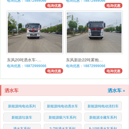
电询优惠：18872999066
电询优惠：18872999066
电询优惠
电询优惠
东风20吨洒水车-…
东风新款22吨雾炮…
电询优惠：18872999066
电询优惠：18872999066
电询优惠
电询优惠
洒水车
洒水车 »
新能源纯电动系列
新能源纯电动洒水车
新能源纯电动清扫车
新能源垃圾车
新能源吸污车系列
新能源冷藏车系列
洒水车系列
2-7吨洒水车系列
8-10吨洒水车系列