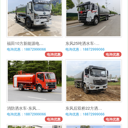
福田10方新能源电…
东风25吨洒水车-…
电询优惠：18872999066
电询优惠：18872999066
电询优惠
电询优惠
东风后双桥22方洒…
消防洒水车-东风…
电询优惠：18872999066
电询优惠：18872999066
电询优惠
电询优惠