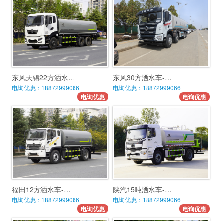
东风天锦22方洒水…
东风30方洒水车-…
电询优惠：18872999066
电询优惠：18872999066
电询优惠
电询优惠
福田12方洒水车-…
陕汽15吨洒水车-…
电询优惠：18872999066
电询优惠：18872999066
电询优惠
电询优惠