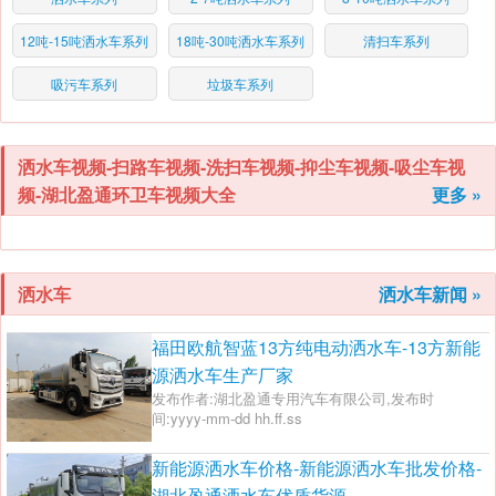
12吨-15吨洒水车系列
18吨-30吨洒水车系列
清扫车系列
吸污车系列
垃圾车系列
洒水车视频-扫路车视频-洗扫车视频-抑尘车视频-吸尘车视
频-湖北盈通环卫车视频大全
更多 »
洒水车
洒水车新闻 »
福田欧航智蓝13方纯电动洒水车-13方新能
源洒水车生产厂家
发布作者:
湖北盈通专用汽车有限公司
,发布时
间:
yyyy-mm-dd hh.ff.ss
新能源洒水车价格-新能源洒水车批发价格-
湖北盈通洒水车优质货源