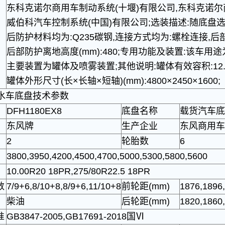
东科克诺尔商用车制动系统(十堰)有限公司,东科克诺尔
威伯科汽车控制系统(中国)有限公司;选装描述:随底盘
后防护材料均为:Q235碳钢,连接方式均为:螺栓连接,后部防
后部防护离地高度(mm):480;专用功能及装置:该车用途
主要装置为罐体及喷雾装置;其他说明:罐体有效容积:12.
罐体外形尺寸(长×长轴×短轴)(mm):4800×2450×1600;
水车
底盘技术参数
DFH1180EX8
底盘名称
载货汽车底
东风牌
生产企业
东风商用车
2
轮胎数
6
3800,3950,4200,4500,4700,5000,5300,5800,5600
10.00R20 18PR,275/80R22.5 18PR
数
7/9+6,8/10+8,8/9+6,11/10+8
前轮距(mm)
1876,1896
柴油
后轮距(mm)
1820,1860
准
GB3847-2005,GB17691-2018国Ⅵ