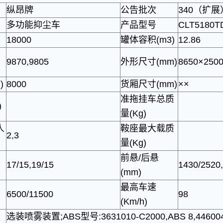
纵昂牌
公告批次
340（扩展
多功能抑尘车
产品型号
CLT5180T
18000
罐体容积(m3)
12.86
9870,9805
外形尺寸(mm)
8650×
2500
)
8000
货厢尺寸(mm)
×
×
准拖挂车总质
)
量(Kg)
人
鞍座最大载质
2,3
量(Kg)
前悬/后悬
17/15,19/15
1430/2520
(mm)
最高车速
6500/11500
98
(Km/h)
选装喷雾装置;ABS型号:3631010-C2000,ABS 8,4460