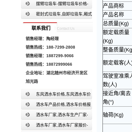
餐厨垃圾车报价-湖北盈通
摆臂垃圾车-摆臂垃圾车价格-
产品商标
摆臂垃圾车报价-湖北盈通
密封式垃圾车,自卸垃圾车,厢式
产品名称
总质量(Kg)
垃圾车,厂家,价格,报价,湖北盈通
联系我们
｜Contact Us
额定载质量
销售经理：
陶经理
(Kg)
销售热线：
188-7299-2808
整备质量(Kg
销售经理：
1887299-9066
额定载客(人
销售热线：
18872999066
企业地址：
湖北随州市经济开发区
驾驶室准乘
旭光路
数(人)
接近角/离去
东风洒水车价格,东风洒水车价
角(°)
格报价-湖北盈通
洒水车产品价格,洒水车价格报
价-洒水车厂家直销-湖北盈通
轴荷(Kg)
洒水车厂家,洒水车生产厂家-
洒水车厂家销售-湖北盈通
洒水车厂家,洒水车厂家报价-