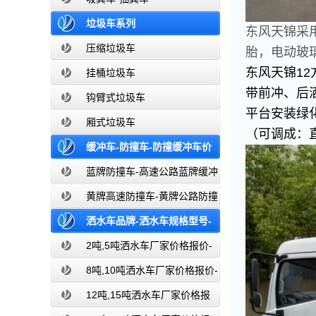
垃圾车系列
东风天锦采用
压缩垃圾车
胎，电动玻
东风天锦1
挂桶垃圾车
带前冲、后
钩臂式垃圾车
平台安装绿化
厢式垃圾车
（可调成：
缓冲车-防撞车-防撞缓冲车价
格报价-高速公路防撞缓冲车厂家直销
蓝牌防撞车-高速公路蓝牌缓冲
车
黄牌高速防撞车-黄牌公路防撞
缓冲车
洒水车品牌-洒水车规格型号-
洒水车图片大全-湖北盈通
2吨,5吨洒水车厂家价格报价-
东风湖北盈通
8吨,10吨洒水车厂家价格报价-
东风湖北盈通
12吨,15吨洒水车厂家价格报