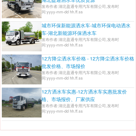
发布作者:
湖北盈通专用汽车有限公司
,发布时
间:
yyyy-mm-dd hh.ff.ss
城市环保新能源洒水车-城市环保电动洒水
车-湖北新能源环保洒水车
发布作者:
湖北盈通专用汽车有限公司
,发布时
间:
yyyy-mm-dd hh.ff.ss
12方降尘洒水车价格 - 12方降尘洒水车价格
批发价格、市场报价
发布作者:
湖北盈通专用汽车有限公司
,发布时
间:
yyyy-mm-dd hh.ff.ss
12方洒水车实惠-12方洒水车实惠批发价
格、市场报价、厂家供应
发布作者:
湖北盈通专用汽车有限公司
,发布时
间:
yyyy-mm-dd hh.ff.ss