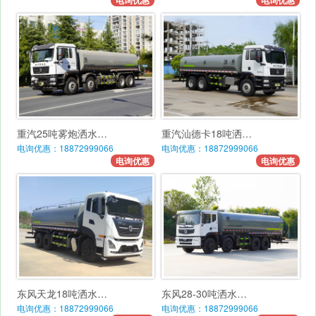
电询优惠
电询优惠
重汽25吨雾炮洒水…
重汽汕德卡18吨洒…
电询优惠：18872999066
电询优惠：18872999066
电询优惠
电询优惠
东风天龙18吨洒水…
东风28-30吨洒水…
电询优惠：18872999066
电询优惠：18872999066