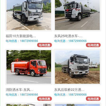
福田10方新能源电…
东风25吨洒水车-…
电询优惠：18872999066
电询优惠：18872999066
电询优惠
电询优惠
东风后双桥22方洒…
消防洒水车-东风…
电询优惠：18872999066
电询优惠：18872999066
电询优惠
电询优惠