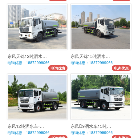
东风天锦12吨洒水…
东风天锦15吨洒水…
电询优惠：18872999066
电询优惠：18872999066
电询优惠
电询优惠
东风12吨洒水车-…
东风D9洒水车15吨…
电询优惠：18872999066
电询优惠：18872999066