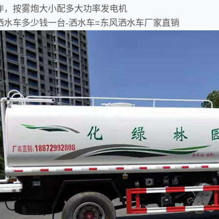
作，按雾炮大小配多大功率发电机
洒水车多少钱一台-洒水车=东风洒水车厂家直销