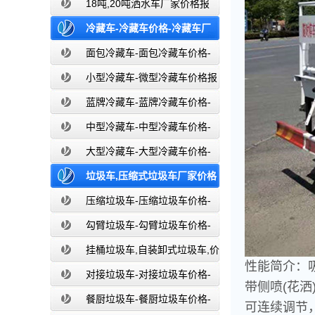
价-东风湖北盈通
18吨,20吨洒水车厂家价格报
价-东风湖北盈通
冷藏车-冷藏车价格-冷藏车厂
家直销-湖北盈通
面包冷藏车-面包冷藏车价格-
面包冷藏车报价-面包冷藏车厂家直销-
小型冷藏车-微型冷藏车价格报
湖北盈通
价-小型微型冷藏车厂家-湖北盈通
蓝牌冷藏车-蓝牌冷藏车价格-
冷藏车报价-湖北盈通冷藏车厂家直销
中型冷藏车-中型冷藏车价格-
中型冷藏车报价-中型冷藏车厂家直销-
大型冷藏车-大型冷藏车价格-
湖北盈通
大型冷藏车报价-大型冷藏车厂家直销-
垃圾车,压缩式垃圾车厂家价格
湖北盈通
报价,湖北盈通
压缩垃圾车-压缩垃圾车价格-
压缩式垃圾车报价-湖北盈通
勾臂垃圾车-勾臂垃圾车价格-
车厢可卸式垃圾车-湖北盈通
挂桶垃圾车,自装卸式垃圾车,价
性能简介：
格,报价-湖北盈通
对接垃圾车-对接垃圾车价格-
带侧喷(花
对接垃圾车报价-湖北盈通
餐厨垃圾车-餐厨垃圾车价格-
可连续调节，