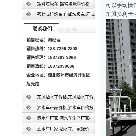
餐厨垃圾车报价-湖北盈通
摆臂垃圾车-摆臂垃圾车价格-
可以手动操
东风多利卡
摆臂垃圾车报价-湖北盈通
密封式垃圾车,自卸垃圾车,厢式
垃圾车,厂家,价格,报价,湖北盈通
联系我们
｜Contact Us
销售经理：
陶经理
销售热线：
188-7299-2808
销售经理：
1887299-9066
销售热线：
18872999066
企业地址：
湖北随州市经济开发区
旭光路
东风洒水车价格,东风洒水车价
格报价-湖北盈通
洒水车产品价格,洒水车价格报
价-洒水车厂家直销-湖北盈通
洒水车厂家,洒水车生产厂家-
洒水车厂家销售-湖北盈通
洒水车厂家,洒水车厂家报价-