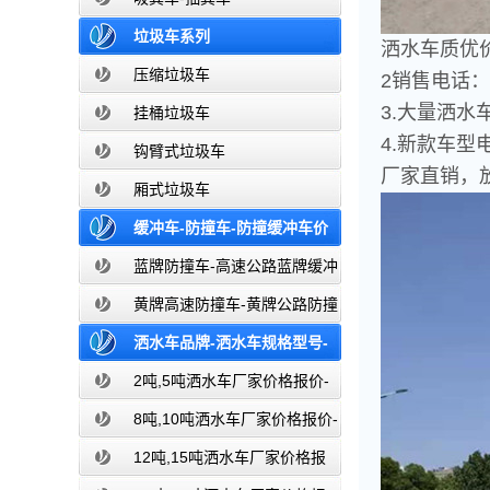
垃圾车系列
洒水车质优
压缩垃圾车
2销售电话：
3.大量洒水
挂桶垃圾车
4.新款车
钩臂式垃圾车
厂家直销，
厢式垃圾车
缓冲车-防撞车-防撞缓冲车价
格报价-高速公路防撞缓冲车厂家直销
蓝牌防撞车-高速公路蓝牌缓冲
车
黄牌高速防撞车-黄牌公路防撞
缓冲车
洒水车品牌-洒水车规格型号-
洒水车图片大全-湖北盈通
2吨,5吨洒水车厂家价格报价-
东风湖北盈通
8吨,10吨洒水车厂家价格报价-
东风湖北盈通
12吨,15吨洒水车厂家价格报