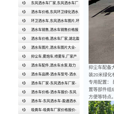
湖北盈通
东风洒水车厂家,东风洒水车厂
家直销-洒水车厂家销售-湖北盈通
洒水车价格,东风环卫绿化洒水
车厂家,湖北盈通
环卫洒水车,东风洒水车图片,环
卫洒水车厂家直销-湖北盈通
洒水车销售,洒水车销售价格报
价-湖北盈通
洒水车价格,洒水车厂家,湖北盈
通
洒水车图片,洒水车图片大全-
湖北盈通
抑尘车,雾炮车,喷雾车,厂家产
品价格报价,湖北盈通
洒水车配件,洒水车水泵,取力
抑尘车配备
器,产品价格配置,湖北盈通
洒水车品牌-洒水车型号-洒水
装
20米绿
专用配置：
车配置-湖北盈通
洒水车厂家-东风洒水车厂家-
置等部件组
东风洒水车厂家直销-湖北盈通
洒水车价格-洒水车报价-东风
方便等特点
洒水车价格-湖北盈通
洒水车-东风洒水车-盈通洒水
车-湖北盈通洒水车生产厂家
吸粪车-吸粪车厂家价格报价-