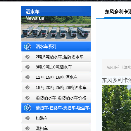
洒水车
东风多利卡
News us
洒水车系列
2吨,5吨洒水车,蓝牌洒水车
8吨,9吨,10吨洒水车
东风多利卡洒水
12吨,15吨,16吨,洒水车
东风多利卡
18吨,20吨,25吨,28吨洒水车
消防洒水车-消防洒水车价格-
消防洒水车报价-湖北盈通消防洒水车
清扫车-扫路车-洗扫车-吸尘车-
厂家直销
价格报价-湖北盈通
扫路车
洗扫车