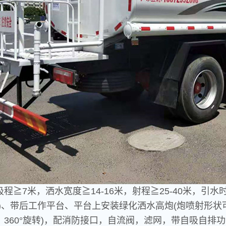
吸程
≧7米，洒水宽度≧14-16米，射程≧25-40米，引水时
洒)、带后工作平台、平台上安装绿化洒水高炮(炮喷射形
360°旋转)，配消防接口，自流阀，滤网，带自吸自排功