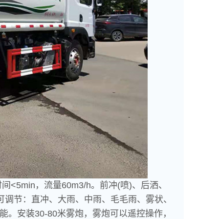
间<5min，流量60m3/h。前冲(喷)、后洒、
状可调节：直冲、大雨、中雨、毛毛雨、雾状、
能。安装30-80米雾炮，雾炮可以遥控操作，